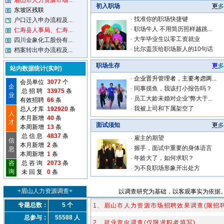
眉山市人力资源市场...
初入职场
东坡区残联
·
找准你的职场快捷键
户口迁入申办流程及...
·
职场牛人 不用简历照样越跳...
仁寿县人事局、仁寿...
·
大学毕业生以零工资就业
四川金象化工股份有...
·
比尔盖茨给职场新人的10句话
档案转出申办流程及...
职场生存
站内数据统计(实时)
·
企业晋升管理者，主要考虑两...
会员单位
3077
个
企
·
同事摸鱼，我该打小报告吗？
总 招 聘
33975
条
业
·
员工大龄未婚对企业“弊大于...
有效招聘
66
条
·
我被上司和下属架空了
总人才库
192920
条
人
本月新增
40
条
才
面试须知
本周新增
13
条
总 信 息
4837
条
·
雇主的期望
信
本月新增
2
条
·
握手，面试中重要的身体语言
息
本周新增
1
条
·
年龄大了，如何求职？
咨
总 咨 询
2073
条
·
为不良职场形象开出处方
询
未 回 复
0
条
+眉山人力资源调查+
以调查研究为基础，以客观事实为依据。
专题总数：
5 个
1、眉山市人力资源市场招聘效果调查(限招
总参与：
55588 人
2、就业意向调查(仅限求职者填写)