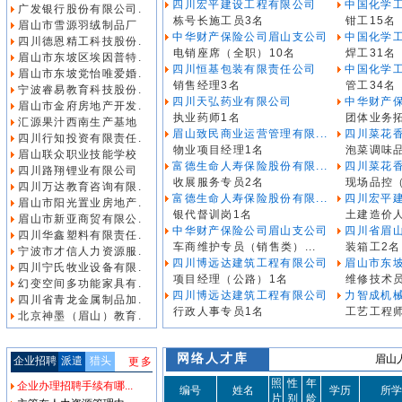
四川宏平建设工程有限公司
中国化学工
广发银行股份有限公司.
栋号长施工员3名
钳工15名
眉山市雪源羽绒制品厂
中华财产保险公司眉山支公司
中国化学工
四川德恩精工科技股份.
电销座席（全职）10名
焊工31名
眉山市东坡区埃因普特.
四川恒基包装有限责任公司
中国化学工
眉山市东坡党怡唯爱婚.
销售经理3名
管工34名
宁波睿易教育科技股份.
四川天弘药业有限公司
中华财产
眉山市金府房地产开发.
执业药师1名
团体业务
汇源果汁西南生产基地
眉山致民商业运营管理有限...
四川菜花
四川行知投资有限责任.
物业项目经理1名
泡菜调味品
眉山联众职业技能学校
富德生命人寿保险股份有限...
四川菜花
四川路翔锂业有限公司
收展服务专员2名
现场品控
四川万达教育咨询有限.
富德生命人寿保险股份有限...
四川宏平
眉山市阳光置业房地产.
银代督训岗1名
土建造价
眉山市新亚商贸有限公.
中华财产保险公司眉山支公司
四川省眉山
四川华鑫塑料有限责任.
车商维护专员（销售类）...
装箱工2名
宁波市才信人力资源服.
四川博远达建筑工程有限公司
眉山市东坡
四川宁氏牧业设备有限.
项目经理（公路）1名
维修技术
幻变空间多功能家具有.
四川博远达建筑工程有限公司
力智成机
四川省青龙金属制品加.
行政人事专员1名
工艺工程
北京神墨（眉山）教育.
网络人才库
眉山人
企业招聘
派遣
猎头
更多
照
性
年
企业办理招聘手续有哪...
编号
姓名
学历
所学
片
别
龄