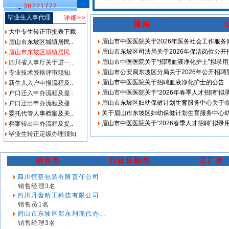
38221772
毕业生人事代理
详细>>
通知
大中专生转正审批表下载
眉山市中医医院关于2026年医务社会工作服
眉山市东坡区城镇居民..
眉山市东坡区司法局关于2026年保洁岗位公开
眉山市东坡区城镇居民..
眉山市中医医院关于“招聘血液净化护士”拟录
四川省人事厅关于进一..
眉山市公安局东坡区分局关于2026年公开招
专业技术资格评审须知
眉山市中医医院关于招聘血液净化护士的公告
新生儿入户申报流程及..
眉山市中医医院关于“2026年春季人才招聘”
户口迁入申办流程及提..
眉山市东坡区妇幼保健计划生育服务中心关于
户口迁出申办流程及提..
关于眉山市东坡区妇幼保健计划生育服务中心
委托代管人事档案及关..
眉山市中医医院关于“2026春季人才招聘”拟录
档案转出申办流程及提..
毕业生转正定级办理须知
销售类
行政后勤类
工厂类
四川恒基包装有限责任公司
销售经理3名
四川丹齿精工科技有限公司
销售员1名
眉山市东坡区新永利现代办...
销售经理3名