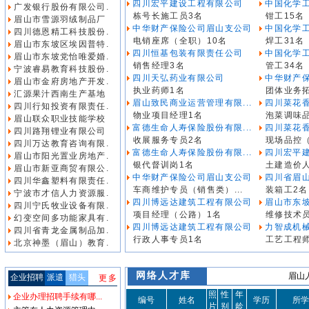
四川宏平建设工程有限公司
中国化学工
广发银行股份有限公司.
栋号长施工员3名
钳工15名
眉山市雪源羽绒制品厂
中华财产保险公司眉山支公司
中国化学工
四川德恩精工科技股份.
电销座席（全职）10名
焊工31名
眉山市东坡区埃因普特.
四川恒基包装有限责任公司
中国化学工
眉山市东坡党怡唯爱婚.
销售经理3名
管工34名
宁波睿易教育科技股份.
四川天弘药业有限公司
中华财产
眉山市金府房地产开发.
执业药师1名
团体业务
汇源果汁西南生产基地
眉山致民商业运营管理有限...
四川菜花
四川行知投资有限责任.
物业项目经理1名
泡菜调味品
眉山联众职业技能学校
富德生命人寿保险股份有限...
四川菜花
四川路翔锂业有限公司
收展服务专员2名
现场品控
四川万达教育咨询有限.
富德生命人寿保险股份有限...
四川宏平
眉山市阳光置业房地产.
银代督训岗1名
土建造价
眉山市新亚商贸有限公.
中华财产保险公司眉山支公司
四川省眉山
四川华鑫塑料有限责任.
车商维护专员（销售类）...
装箱工2名
宁波市才信人力资源服.
四川博远达建筑工程有限公司
眉山市东坡
四川宁氏牧业设备有限.
项目经理（公路）1名
维修技术
幻变空间多功能家具有.
四川博远达建筑工程有限公司
力智成机
四川省青龙金属制品加.
行政人事专员1名
工艺工程
北京神墨（眉山）教育.
网络人才库
眉山人
企业招聘
派遣
猎头
更多
照
性
年
企业办理招聘手续有哪...
编号
姓名
学历
所学
片
别
龄