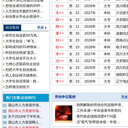
12条守则让你成功当老板
想创业成功应做的30件...
任××
男
22
2026年
大专
四川商
人生创业失败的31种主...
宋××
女
22
2027年
本科
川北医
创业要从学会从错误中...
陈××
女
22
2026年
大专
天府新
陶××
女
21
2026年
大专
四川城
创业集锦
董××
男
25
2025年
本科
成都信
研究生创业获50万风...
刘××
女
23
2026年
本科
西南石
大学生创业：“单飞...
影响成功的31种致命...
陈××
男
23
2026年
本科
电子科
科技创业慎做“盖茨...
章××
女
23
2027年
本科
四川大
大学生创业不分大小
沈××
男
21
2027年
大专
天府新
七种心态阻碍你去创业
罗××
女
23
2025年
大专
四川托
别把大学生创业路搞...
张××
女
22
2026年
大专
德阳科
穷人创业得天独厚的...
大学生创业现场：校...
李××
男
23
2026年
大专
辽宁地
怎样激活创造力
劳动争议案例
热门文章(点击排行)
·
协商解除的劳动合同还能申请...
眉山市人力资源市场...
·
工作未满一年应该拿年终奖吗
眉山市人力资源市场...
·
签约前必须搞清楚4个问题
关于2016年下半年东...
·
没"底气"的带薪休假：年假 ...
眉山市人力资源网人...