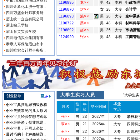
申银万国证券眉山营业部
1196895
龙××
男
42
本科
行政管
四川金象化工股份有限...
1196870
封××
女
28
大专
会计学
四川万盛会计师事务所...
1196893
施××
男
28
大专
空中乘
眉山统一企业有限公司
1196722
蔡××
男
48
本科
材料科
眉山映天学校
1196892
赵××
男
35
大专
市场营
眉山育英实验学校
1124920
张××
男
48
本科
工商管
四川电信实业集团有限...
泰康人寿保险眉山市中...
四川唯实会计师事务所...
大学生实习人员
“大学生
创业指导
性
年
毕业
创业宝典摆地摊初级教程
姓名
毕业时间
别
龄
学历
创业失败常见的几大原因
创业宝贵经验梦想与观念
张××
男
23
2027年
大专
攀枝花
创业经验谈：创业就是...
覃××
男
21
2026年
大专
四川科
创业宝典：开网店必知...
王××
男
22
2026年
大专
四川科
最讨巧的十七种商铺盈...
张××
男
21
2027年
大专
四川科