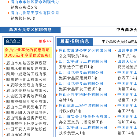
眉山市东坡区新永利现代办...
销售业务员5名
眉山九香茶王茶业有限公司
销售顾问60名
高级会员专区招聘信息
申办高级会员
会员企业
最新招聘信息
更多>>
申办高级会员联系电话 3
会员企业享受的优惠活动
眉山市展通公交客运有限公司
四川中创世
3000元/年享受优质服务!
公交驾驶员20名
施工员1名
四川宏平建设工程有限公司
四川天弘
眉山市东坡区薇薇森酒.
安装造价工程师1名
药品检验员
四川禾牧机械制造有限.
四川菜花香食品有限公司
中国化学工
四川中威建筑工程有限.
泡菜食品应用厨师1名
仪表工14
四川睿恒化工有限公司
四川菜花香食品有限公司
中国化学工
今麦郎饮品眉山有限公.
泡菜食品研发工程师1名
测量工4名
眉山达美林商贸有限公.
眉山正邦财税服务有限公司
中国化学工
东坡区贝家房地产综合.
会计1名
起重工（大
四川神州融汇实业有限.
眉山琼洲工程咨询有限公司
中国化学工
眉山市三峰优品电子商.
行政内勤2名
电工25名
四川天朗人力资源管理.
四川唯实会计师事务所有限...
中国化学工
眉山玛雅鑫盛房产经纪.
办公室文员（招投标工作...
筑炉工4名
四川省中明环境治理有.
四川宏平建设工程有限公司
中国化学工
中国平安人寿保险股份.
技术负责人1名
铆工14名
眉山乐家卫浴