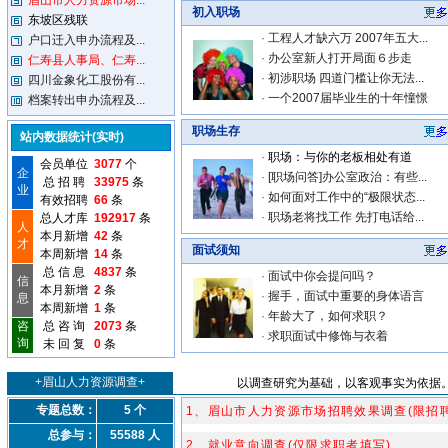
眉山市人力资源市场...
初入职场
东坡区残联
·
工程人才缺六万 2007年五大...
户口迁入申办流程及...
·
办公室新人打开局面６步走
仁寿县人事局、仁寿...
·
初涉职场 四道门槛让你无法...
四川金象化工股份有...
·
一个2007届毕业生的十年憧憬
档案转出申办流程及...
职场生存
站内数据统计(实时)
·
职场：与你的老板相处有道
会员单位
3077
个
企
·
[职场问答]办公室政治：有些...
总 招 聘
33975
条
业
·
如何面对工作中的“极限状态...
有效招聘
66
条
·
职场老将找工作 先打电话给...
总人才库
192917
条
人
本月新增
42
条
才
面试须知
本周新增
14
条
总 信 息
4837
条
·
面试中你会提问吗？
信
本月新增
2
条
·
握手，面试中重要的身体语言
息
本周新增
1
条
·
年龄大了，如何求职？
咨
总 咨 询
2073
条
·
求职面试中修饰与衣着
询
未 回 复
0
条
+眉山人力资源调查+
以调查研究为基础，以客观事实为依据。
专题总数：
5 个
1、眉山市人力资源市场招聘效果调查(限招
总参与：
55588 人
2、就业意向调查(仅限求职者填写)