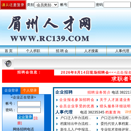
类别
帐号
密码
首 页
个人求职
招 聘 会
人才搜索
人事代理
招聘会信息：
2026年8月14日现场招聘会
<<<点击报
求职者
企业登录
个人登录
企业招聘
招聘业务简介
电话 38221
<企业正在登录>
企业报名参加招聘会
关于人才派遣业务
帐号：
会员企业享受的优惠
猎头服务详细说明
密码：
人事代理
详情
电话 38235345
档案查询
户口迁入申办流程...
户口迁出申办流程..
[注
册]
档案转出申办流程...
委托代管人事档案..
网络招聘电话
新生儿入户申报流...
专业技术资格评审..