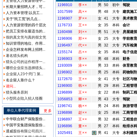
主管在人力资源管理中...
1196910
李××
男
50
初中
驾驶
长期大量招聘人才，可...
1017599
高××
男
48
大专
建筑施
人力资本管理:以员工...
1196907
罗××
女
41
大专
美术教
关于“民工荒”的几点...
人力资源管理的四个层次
1176733
王××
女
35
本科
会计
把员工安排在最适当的...
1160498
刘××
男
51
大专
房屋建
假的真文凭与真的假文凭
1196906
郑××
女
25
大专
学前教
知识管理的地位、作用...
1196497
代××
男
32
大专
汽车检
企业怎样发布网上招聘...
1155174
吕××
女
35
本科
电子信
著名猎头机构
1196903
李××
男
48
本科
财务
猎头公司的运作程序一...
1193009
涂××
男
33
本科
体育教
哪些企业应当选择猎头...
1196902
肖××
男
25
本科
药物制
企业留人23个窍门 第...
1172670
王××
女
41
大专
社区与
名企留人靠什么？
1196900
韩××
男
29
本科
工程管
请问...
猎头服务原则
1196899
王××
女
22
本科
制药工
小型民企陷入招人怪圈
1056853
卿××
男
43
大专
驾驶
1196741
杨××
男
24
本科
旅游管
单位人事代理案例
更多
1196898
赵××
女
25
本科
工商管
中华联合财产保险股份...
1196897
王××
男
32
本科
工程造
中国平安集团保险股份...
1196896
董××
男
27
本科
给排水
通威股份有限公司四川...
1025491
王××
男
41
大专
水利建