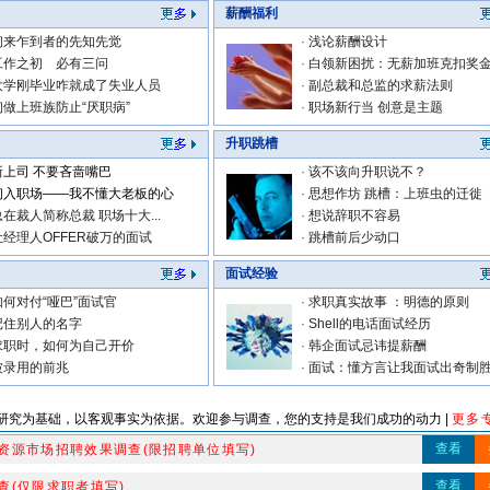
薪酬福利
初来乍到者的先知先觉
·
浅论薪酬设计
工作之初 必有三问
·
白领新困扰：无薪加班克扣奖
大学刚毕业咋就成了失业人员
·
副总裁和总监的求薪法则
初做上班族防止“厌职病”
·
职场新行当 创意是主题
升职跳槽
新上司 不要吝啬嘴巴
·
该不该向升职说不？
初入职场——我不懂大老板的心
·
思想作坊 跳槽：上班虫的迁徙
总在裁人简称总裁 职场十大...
·
想说辞职不容易
让经理人OFFER破万的面试
·
跳槽前后少动口
面试经验
如何对付“哑巴”面试官
·
求职真实故事 ：明德的原则
记住别人的名字
·
Shell的电话面试经历
求职时，如何为自己开价
·
韩企面试忌讳提薪酬
被录用的前兆
·
面试：懂方言让我面试出奇制
研究为基础，以客观事实为依据。欢迎参与调查，您的支持是我们成功的动力 |
更多专
查看
资源市场招聘效果调查(限招聘单位填写)
查看
查(仅限求职者填写)