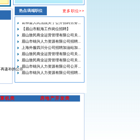
年公开招聘警务辅助人员的公告
(6-
眉山致民商业运营管理有限公司关...
18)
热点/高端职位
更多职位>>
青神县人民法院关于公开招聘劳务...
眉山市中医医院关于招聘血液净化
【眉山市航海工作岗位招聘】
护士的公告
(5-19)
眉山致民商业运营管理有限公司关...
眉山市中医医院关于“2026年春季人
眉山市锦兴人力资源有限公司招聘...
才招聘”拟录用人选（第三批）的公
上海外服四川分公司招聘加油站加...
示
(5-15)
眉山致民商业运营管理有限公司关...
眉山市东坡区妇幼保健计划生育服
眉山致民商业运营管理有限公司关...
务中心关于临床医生拟聘用人员的
眉山市锦兴人力资源有限公司公开...
公示
(5-12)
眉山市锦兴人力资源有限公司招聘...
不再递补的公示
关于眉山市东坡区妇幼保健计划生
眉山市锦兴人力资源有限公司招聘...
育服务中心幼儿教师岗位拟聘人员
眉山秦川智能传感器有限公司招聘...
冯媛自愿放弃聘用资格及岗位不再
关于拟聘用陶宏威同志为劳务派遣...
递补的公示
(5-9)
眉山市锦兴人力资源有限公司招聘...
眉山市殡仪馆关于公开招聘自聘临...
算机类
房地产开发类