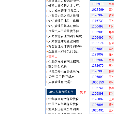
主管在人力资源管理中...
1196910
李×
长期大量招聘人才，可...
1017599
高×
人力资本管理:以员工...
1196907
罗×
小型民企陷入招人怪圈
知识管理的地位、作用...
1176733
王×
知识管理的基本过程与...
1160498
刘×
企业招人不求最优秀但...
1196906
郑×
人力资源管理的四个层次
1196497
代×
人才资源才是企业制胜...
1155174
吕×
黄金管理定律的名词解释
1196903
李×
企业留人23个窍门 第...
1193009
涂×
请问...
1196902
肖×
企业怎样发布网上招聘...
1172670
王×
著名猎头机构
1196900
韩×
把员工安排在最适当的...
关于“民工荒”的几点...
1196899
王×
人事管理有“七忌”
1056853
卿×
1196741
杨×
单位人事代理案例
更多
1196898
赵×
中华联合财产保险股份...
1196897
王×
中国平安集团保险股份...
1196896
董×
通威股份有限公司四川...
1025491
王×