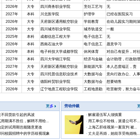
2
2026年
大专
四川商务职业学院
烹饪工艺与
无
2
2027年
本科
川北医学院
护理学
已经在医院实习
2
2026年
大专
天府新区通用航空职业
学前教育
在幼儿园实习期间
1
2026年
大专
四川城市职业学院
城市轨道交
一般
5
2025年
本科
成都信息工程大学
电子信息工
无
3
2026年
本科
西南石油大学
电子信息工
愿意学习
3
2026年
本科
电子科技大学成都学院
休闲体育
对自己有提升，对
3
2027年
本科
四川大学锦江学院
经济与金融
会计助理，行政助
1
2027年
大专
天府新区通用航空职业
新能源汽车
本人态度端正，责
3
2025年
大专
四川托普信息职业技术
大数据与会
意向行政办公、人
2
2026年
大专
德阳科贸职业学院
大数据与会
想要销售
3
2026年
大专
辽宁地质工程职业学院
工程地质勘
吃苦耐劳，努力奋
劳动仲裁
收不回货款引起的风波
·
解雇退伍军人须慎重
试用期满不胜任，解聘不用给...
·
用工单位不给钱，派遣公司不...
约定的试用期岂能随意更改
·
上海乙肝歧视第一案宣判 被...
叩问校园招聘中的学历歧视现象
·
丈夫是再婚，她能享受晚婚晚...