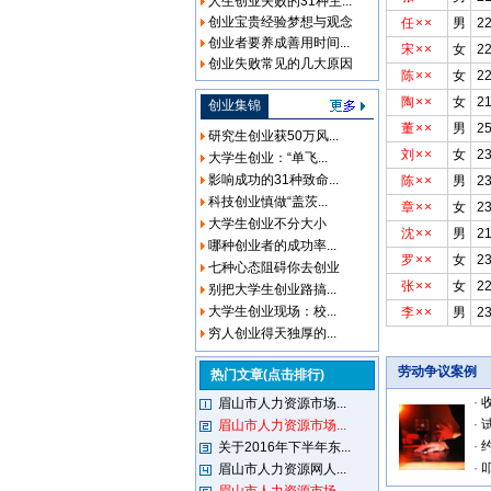
人生创业失败的31种主...
创业宝贵经验梦想与观念
任××
男
2
创业者要养成善用时间...
宋××
女
2
创业失败常见的几大原因
陈××
女
2
陶××
女
2
创业集锦
董××
男
2
研究生创业获50万风...
刘××
女
2
大学生创业：“单飞...
影响成功的31种致命...
陈××
男
2
科技创业慎做“盖茨...
章××
女
2
大学生创业不分大小
沈××
男
2
哪种创业者的成功率...
罗××
女
2
七种心态阻碍你去创业
张××
女
2
别把大学生创业路搞...
大学生创业现场：校...
李××
男
2
穷人创业得天独厚的...
劳动争议案例
热门文章(点击排行)
·
眉山市人力资源市场...
·
眉山市人力资源市场...
·
关于2016年下半年东...
·
眉山市人力资源网人...