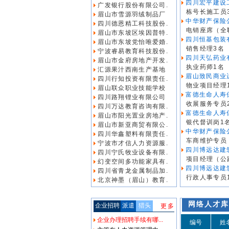
四川宏平建设
广发银行股份有限公司.
栋号长施工员
眉山市雪源羽绒制品厂
中华财产保险
四川德恩精工科技股份.
电销座席（全
眉山市东坡区埃因普特.
四川恒基包装
眉山市东坡党怡唯爱婚.
销售经理3名
宁波睿易教育科技股份.
四川天弘药业
眉山市金府房地产开发.
执业药师1名
汇源果汁西南生产基地
眉山致民商业运
四川行知投资有限责任.
物业项目经理
眉山联众职业技能学校
富德生命人寿保
四川路翔锂业有限公司
收展服务专员
四川万达教育咨询有限.
富德生命人寿保
眉山市阳光置业房地产.
银代督训岗1
眉山市新亚商贸有限公.
中华财产保险
四川华鑫塑料有限责任.
车商维护专员（
宁波市才信人力资源服.
四川博远达建
四川宁氏牧业设备有限.
项目经理（公
幻变空间多功能家具有.
四川博远达建
四川省青龙金属制品加.
行政人事专员
北京神墨（眉山）教育.
网络人才库
企业招聘
派遣
猎头
更多
企业办理招聘手续有哪...
编号
姓