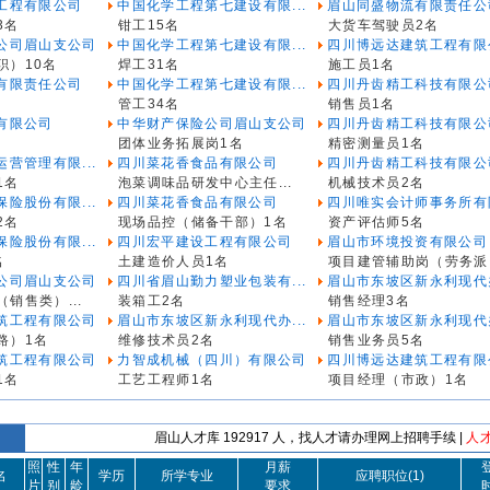
工程有限公司
中国化学工程第七建设有限...
眉山同盛物流有限责任公
3名
钳工15名
大货车驾驶员2名
公司眉山支公司
中国化学工程第七建设有限...
四川博远达建筑工程有限
职）10名
焊工31名
施工员1名
有限责任公司
中国化学工程第七建设有限...
四川丹齿精工科技有限公
管工34名
销售员1名
有限公司
中华财产保险公司眉山支公司
四川丹齿精工科技有限公
团体业务拓展岗1名
精密测量员1名
营管理有限...
四川菜花香食品有限公司
四川丹齿精工科技有限公
1名
泡菜调味品研发中心主任...
机械技术员2名
险股份有限...
四川菜花香食品有限公司
四川唯实会计师事务所有限
2名
现场品控（储备干部）1名
资产评估师5名
险股份有限...
四川宏平建设工程有限公司
眉山市环境投资有限公司
名
土建造价人员1名
项目建管辅助岗（劳务派.
公司眉山支公司
四川省眉山勤力塑业包装有...
眉山市东坡区新永利现代办
销售类）...
装箱工2名
销售经理3名
筑工程有限公司
眉山市东坡区新永利现代办...
眉山市东坡区新永利现代办
路）1名
维修技术员2名
销售业务员5名
筑工程有限公司
力智成机械（四川）有限公司
四川博远达建筑工程有限
1名
工艺工程师1名
项目经理（市政）1名
眉山人才库 192917 人，找人才请办理网上招聘手续 |
人
照
性
年
月薪
名
学历
所学专业
应聘职位(1)
片
别
龄
要求