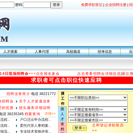
密码
免费求职登记
|
企业招聘注册
|
招
人才搜索
人事代理
高校频道
招考信息
自
月14日现场招聘会
<<<点击报名参会
点击查看招聘会详细信息
|
展位
求职者可点击职位快速应聘
搜
招聘业务简介
电话 38221772
工
加招聘会
关于人才派遣业务
作
受的优惠
猎头服务详细说明
搜
详情>>
电话 38235345
档案查询
人
才
程...
户口迁出申办流程...
查
立即登记求职简历
程...
委托代管人事档案...
档
>>
流...
专业技术资格评审...