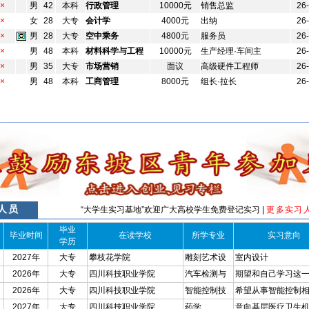
×
男
42
本科
行政管理
10000元
销售总监
26
×
女
28
大专
会计学
4000元
出纳
26
×
男
28
大专
空中乘务
4800元
服务员
26
×
男
48
本科
材料科学与工程
10000元
生产经理·车间主
26
×
男
35
大专
市场营销
面议
高级硬件工程师
26
×
男
48
本科
工商管理
8000元
组长·拉长
26
人员
“大学生实习基地”欢迎广大高校学生免费登记实习 |
更多实习人
毕业
毕业时间
在读学校
所学专业
实习意向
学历
3
2027年
大专
攀枝花学院
雕刻艺术设
室内设计
1
2026年
大专
四川科技职业学院
汽车检测与
期望和自己学习这
2
2026年
大专
四川科技职业学院
智能控制技
希望从事智能控制
1
2027年
大专
四川科技职业学院
药学
意向基层医疗卫生