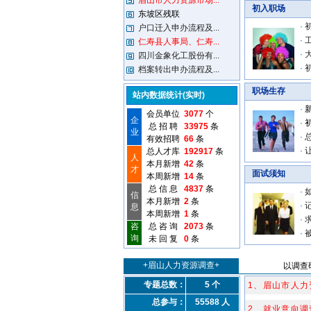
眉山市人力资源市场...
初入职场
东坡区残联
·
户口迁入申办流程及...
·
仁寿县人事局、仁寿...
·
四川金象化工股份有...
·
档案转出申办流程及...
职场生存
站内数据统计(实时)
·
会员单位
3077
个
企
·
总 招 聘
33975
条
业
·
有效招聘
66
条
·
总人才库
192917
条
人
本月新增
42
条
才
面试须知
本周新增
14
条
总 信 息
4837
条
·
信
本月新增
2
条
·
息
本周新增
1
条
·
咨
总 咨 询
2073
条
·
询
未 回 复
0
条
+眉山人力资源调查+
以调查
专题总数：
5 个
1、眉山市人力
总参与：
55588 人
2、就业意向调