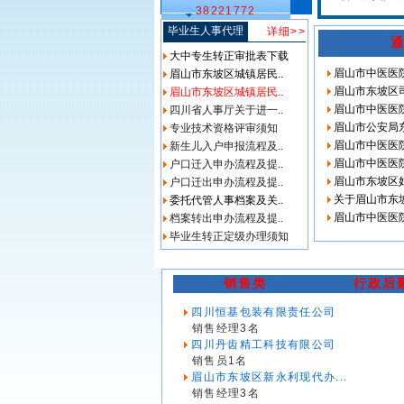
38221772
毕业生人事代理
详细>>
大中专生转正审批表下载
眉山市中医医
眉山市东坡区城镇居民..
眉山市东坡区
眉山市东坡区城镇居民..
眉山市中医医
四川省人事厅关于进一..
眉山市公安局
专业技术资格评审须知
眉山市中医医
新生儿入户申报流程及..
眉山市中医医院
户口迁入申办流程及提..
眉山市东坡区
户口迁出申办流程及提..
关于眉山市东
委托代管人事档案及关..
眉山市中医医院
档案转出申办流程及提..
毕业生转正定级办理须知
销售类
行政后
四川恒基包装有限责任公司
销售经理3名
四川丹齿精工科技有限公司
销售员1名
眉山市东坡区新永利现代办...
销售经理3名