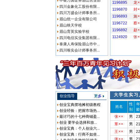
申银万国证券眉山营业部
1196895
龙×
四川金象化工股份有限...
1196870
封×
四川万盛会计师事务所...
1196893
施×
眉山统一企业有限公司
1196722
蔡×
眉山映天学校
1196892
赵×
眉山育英实验学校
1124920
张×
四川电信实业集团有限...
泰康人寿保险眉山市中...
四川唯实会计师事务所...
大学生实习
创业指导
性
年
创业宝典摆地摊初级教程
姓名
别
龄
创业经验：把握市场热...
最讨巧的十七种商铺盈...
张××
男
2
创业 要学会选择和放...
覃××
男
2
创业宝典：个人创业六...
王××
男
2
创业宝典：行商不如坐...
张××
男
2