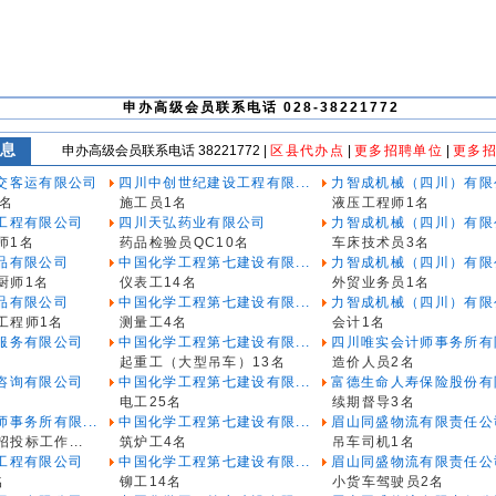
申办高级会员联系电话 028-38221772
息
申办高级会员联系电话 38221772 |
区县代办点
|
更多招聘单位
|
更多招
交客运有限公司
四川中创世纪建设工程有限...
力智成机械（四川）有限
0名
施工员1名
液压工程师1名
工程有限公司
四川天弘药业有限公司
力智成机械（四川）有限
师1名
药品检验员QC10名
车床技术员3名
品有限公司
中国化学工程第七建设有限...
力智成机械（四川）有限
厨师1名
仪表工14名
外贸业务员1名
品有限公司
中国化学工程第七建设有限...
力智成机械（四川）有限
工程师1名
测量工4名
会计1名
服务有限公司
中国化学工程第七建设有限...
四川唯实会计师事务所有限
起重工（大型吊车）13名
造价人员2名
咨询有限公司
中国化学工程第七建设有限...
富德生命人寿保险股份有限
电工25名
续期督导3名
事务所有限...
中国化学工程第七建设有限...
眉山同盛物流有限责任公
投标工作...
筑炉工4名
吊车司机1名
工程有限公司
中国化学工程第七建设有限...
眉山同盛物流有限责任公
名
铆工14名
小货车驾驶员2名