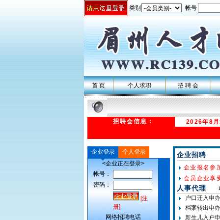
类别
帐号
首 页
个人求职
招 聘 会
招聘会信息：
2026年8
企业登录
个人登录
企业招聘
<企业正在登录>
企业报名参
帐号：
会员企业享
密码：
人事代理
户口迁入申办流
[注
册]
档案转出申办流
网络招聘电话
新生儿入户申报