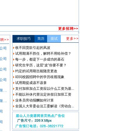
更多招聘>>
求职技巧
简历
面试
更多>>
聘>>
收不回货款引起的风波
公司
试用期满不胜任，解聘不用给补偿？
公司
每一步，都是下一步成功的基石
研究生学历，这层“皮”你要不要？
公司
约定的试用期岂能随意更改
叩问校园招聘中的学历歧视现象
公司
试用期提成该不该拿
支付加班加点工资应以什么工资为基...
...
不能以补休代替法定休假日加班工资
业务员劳动报酬如何计算
...
全国人大常委会法工委解读《劳动合...
司
司