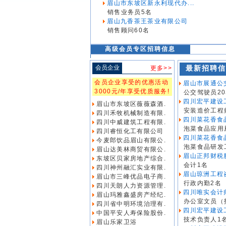
眉山市东坡区新永利现代办...
销售业务员5名
眉山九香茶王茶业有限公司
销售顾问60名
高级会员专区招聘信息
会员企业
最新招聘信
更多>>
会员企业享受的优惠活动
眉山市展通公
3000元/年享受优质服务!
公交驾驶员2
四川宏平建设
眉山市东坡区薇薇森酒.
安装造价工程
四川禾牧机械制造有限.
四川菜花香食
四川中威建筑工程有限.
泡菜食品应用
四川睿恒化工有限公司
四川菜花香食
今麦郎饮品眉山有限公.
泡菜食品研发
眉山达美林商贸有限公.
眉山正邦财税
东坡区贝家房地产综合.
会计1名
四川神州融汇实业有限.
眉山琼洲工程
眉山市三峰优品电子商.
行政内勤2名
四川天朗人力资源管理.
四川唯实会计师
眉山玛雅鑫盛房产经纪.
办公室文员（招
四川省中明环境治理有.
四川宏平建设
中国平安人寿保险股份.
技术负责人1
眉山乐家卫浴