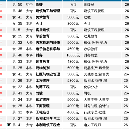
×
男
50
初中
驾驶
面议
驾驶员
26
×
男
48
大专
建筑施工与管理
面议
建筑工程管理
26
×
女
41
大专
美术教育
5000元
助教
26
×
女
35
本科
会计
8000元
会计
26
×
男
51
大专
房屋建筑
面议
建筑工程管理
26
×
女
25
大专
学前教育
3600元
幼儿教育
26
×
男
32
大专
汽车检测与维修
5000元
核保·理赔·契约
26
×
女
35
本科
电子信息科学与
4600元
数学教师
26
×
男
48
本科
财务
10000元
财务总监
26
×
男
33
本科
体育教育
4800元
核保·理赔·契约
26
×
男
25
本科
药物制剂
6000元
药品生产·质量管
26
×
女
41
大专
社区与物业管理
5000元
其他职位(销售类
26
×
男
29
本科
工程管理
5800元
给排水·强电·弱
26
×
女
22
本科
制药工程
面议
化学分析
26
×
男
43
大专
驾驶
8000元
司机
26
×
男
24
本科
旅游管理
5000元
人事主管·人事专
26
×
女
25
本科
工商管理
4000元
财务助理·会计助
26
×
男
32
本科
工程造价
4600元
行政专员·助理
26
×
男
27
本科
给排水科学与工
6000元
给排水·强电·弱
26
×
男
41
大专
水利建筑工程造
面议
电力工程师
26