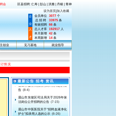
聘会
区县招聘: 仁寿 | 彭山 | 洪雅 | 丹棱 | 青神
设为首页
|
加入收藏
会员单位
3077
个
企
总 招 聘
33975
条
业
有效招聘
66
条
总人才库
192917
人
人
本月新增
42
条
才
本周新增
14
条
主创业
见习基地
就业指导
考试直通车>>
预订情况
以下为最新公告/招考/资讯
眉山市中医医院关于2026年医务社
会工作服务岗招募拟录用人选的公
最新公告 招考 资讯
告
(8-4)
眉山市东坡区司法局关于2026年保
洁岗位公开招聘的公告
(7-15)
眉山市中医医院关于“招聘血液净化
护士”拟录用人选的公示
(6-26)
眉山市公安局东坡区分局关于2026