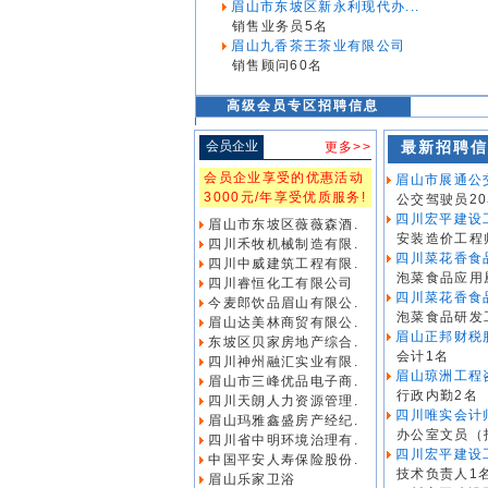
眉山市东坡区新永利现代办...
销售业务员5名
眉山九香茶王茶业有限公司
销售顾问60名
高级会员专区招聘信息
会员企业
最新招聘信
更多>>
会员企业享受的优惠活动
眉山市展通公
3000元/年享受优质服务!
公交驾驶员2
四川宏平建设
眉山市东坡区薇薇森酒.
安装造价工程
四川禾牧机械制造有限.
四川菜花香食
四川中威建筑工程有限.
泡菜食品应用
四川睿恒化工有限公司
四川菜花香食
今麦郎饮品眉山有限公.
泡菜食品研发
眉山达美林商贸有限公.
眉山正邦财税
东坡区贝家房地产综合.
会计1名
四川神州融汇实业有限.
眉山琼洲工程
眉山市三峰优品电子商.
行政内勤2名
四川天朗人力资源管理.
四川唯实会计师
眉山玛雅鑫盛房产经纪.
办公室文员（招
四川省中明环境治理有.
四川宏平建设
中国平安人寿保险股份.
技术负责人1
眉山乐家卫浴