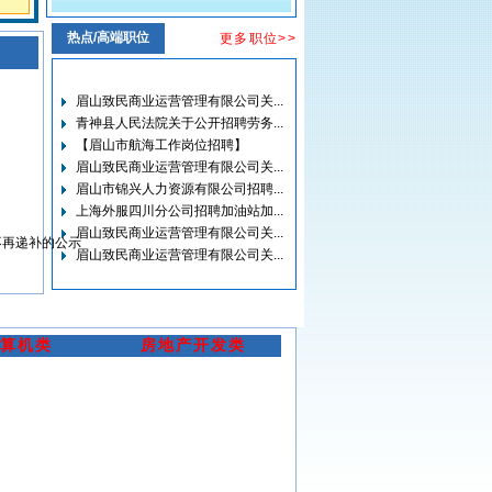
护士”拟录用人选的公示
(6-26)
热点/高端职位
更多职位>>
眉山市公安局东坡区分局关于2026
年公开招聘警务辅助人员的公告
(6-
眉山致民商业运营管理有限公司关...
18)
青神县人民法院关于公开招聘劳务...
眉山市中医医院关于招聘血液净化
【眉山市航海工作岗位招聘】
护士的公告
(5-19)
眉山致民商业运营管理有限公司关...
眉山市锦兴人力资源有限公司招聘...
眉山市中医医院关于“2026年春季人
才招聘”拟录用人选（第三批）的公
上海外服四川分公司招聘加油站加...
示
(5-15)
眉山致民商业运营管理有限公司关...
眉山致民商业运营管理有限公司关...
眉山市东坡区妇幼保健计划生育服
不再递补的公示
眉山市锦兴人力资源有限公司公开...
务中心关于临床医生拟聘用人员的
公示
(5-12)
眉山市锦兴人力资源有限公司招聘...
眉山市锦兴人力资源有限公司招聘...
关于眉山市东坡区妇幼保健计划生
眉山秦川智能传感器有限公司招聘...
育服务中心幼儿教师岗位拟聘人员
关于拟聘用陶宏威同志为劳务派遣...
冯媛自愿放弃聘用资格及岗位不再
算机类
房地产开发类
递补的公示
(5-9)
眉山市锦兴人力资源有限公司招聘...
眉山市殡仪馆关于公开招聘自聘临...