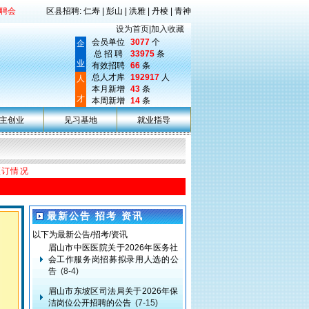
聘会
区县招聘: 仁寿 | 彭山 | 洪雅 | 丹棱 | 青神
设为首页
|
加入收藏
会员单位
3077
个
企
总 招 聘
33975
条
业
有效招聘
66
条
总人才库
192917
人
人
本月新增
43
条
才
本周新增
14
条
主创业
见习基地
就业指导
预订情况
考试直通车>>
以下为最新公告/招考/资讯
最新公告 招考 资讯
眉山市中医医院关于2026年医务社
会工作服务岗招募拟录用人选的公
告
(8-4)
眉山市东坡区司法局关于2026年保
洁岗位公开招聘的公告
(7-15)
眉山市中医医院关于“招聘血液净化