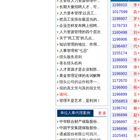
主管在人力资源管理中...
1196910
李×
长期大量招聘人才，可...
1017599
高×
人力资本管理:以员工...
1196907
罗×
把员工安排在最适当的...
企业怎样发布网上招聘...
1176733
王×
人力资源管理的四个层次
1160498
刘×
关于“民工荒”的几点...
1196906
郑×
知识管理的地位、作用...
1196497
代×
人事管理有“七忌”
1155174
吕×
猎头服务原则
1196903
李×
著名猎头机构
1193009
涂×
人才资源才是企业制胜...
1196902
肖×
黄金管理定律的名词解释
1172670
王×
猎头公司的运作程序一...
1196900
韩×
假的真文凭与真的假文凭
请问...
1196899
王×
管理不是艺术，是利润！
1056853
卿×
1196741
杨×
单位人事代理案例
更多
1196898
赵×
中华联合财产保险股份...
1196897
王×
中国平安集团保险股份...
1196896
董×
通威股份有限公司四川...
1025491
王×