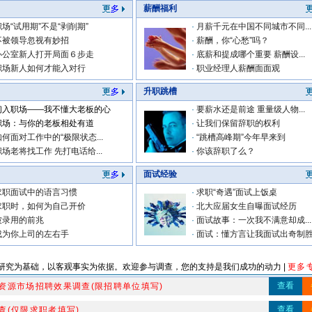
薪酬福利
职场“试用期”不是“剥削期”
·
月薪千元在中国不同城市不同...
不被领导忽视有妙招
·
薪酬，你“心愁”吗？
办公室新人打开局面６步走
·
底薪和提成哪个重要 薪酬设...
职场新人如何才能入对行
·
职业经理人薪酬面面观
升职跳槽
初入职场——我不懂大老板的心
·
要薪水还是前途 重量级人物...
职场：与你的老板相处有道
·
让我们保留辞职的权利
如何面对工作中的“极限状态...
·
“跳槽高峰期”今年早来到
职场老将找工作 先打电话给...
·
你该辞职了么？
面试经验
求职面试中的语言习惯
·
求职“奇遇”面试上饭桌
求职时，如何为自己开价
·
北大应届女生自曝面试经历
被录用的前兆
·
面试故事：一次我不满意却成...
成为你上司的左右手
·
面试：懂方言让我面试出奇制
研究为基础，以客观事实为依据。欢迎参与调查，您的支持是我们成功的动力 |
更多专
查看
资源市场招聘效果调查(限招聘单位填写)
查看
查(仅限求职者填写)