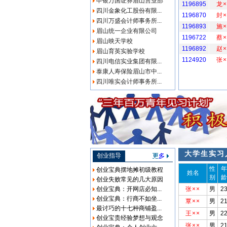
申银万国证券眉山营业部
1196895
龙×
四川金象化工股份有限...
1196870
封×
四川万盛会计师事务所...
1196893
施×
眉山统一企业有限公司
1196722
蔡×
眉山映天学校
1196892
赵×
眉山育英实验学校
1124920
张×
四川电信实业集团有限...
泰康人寿保险眉山市中...
四川唯实会计师事务所...
大学生实习
创业指导
性
年
创业宝典摆地摊初级教程
姓名
别
龄
创业失败常见的几大原因
创业宝典：开网店必知...
张××
男
2
创业宝典：行商不如坐...
覃××
男
2
最讨巧的十七种商铺盈...
王××
男
2
创业宝贵经验梦想与观念
张××
男
2