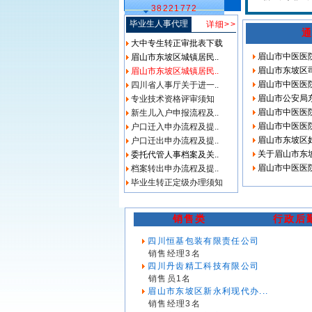
38221772
毕业生人事代理
详细>>
大中专生转正审批表下载
眉山市中医医
眉山市东坡区城镇居民..
眉山市东坡区
眉山市东坡区城镇居民..
眉山市中医医
四川省人事厅关于进一..
眉山市公安局
专业技术资格评审须知
眉山市中医医
新生儿入户申报流程及..
眉山市中医医院
户口迁入申办流程及提..
眉山市东坡区
户口迁出申办流程及提..
关于眉山市东
委托代管人事档案及关..
眉山市中医医院
档案转出申办流程及提..
毕业生转正定级办理须知
销售类
行政后
四川恒基包装有限责任公司
销售经理3名
四川丹齿精工科技有限公司
销售员1名
眉山市东坡区新永利现代办...
销售经理3名