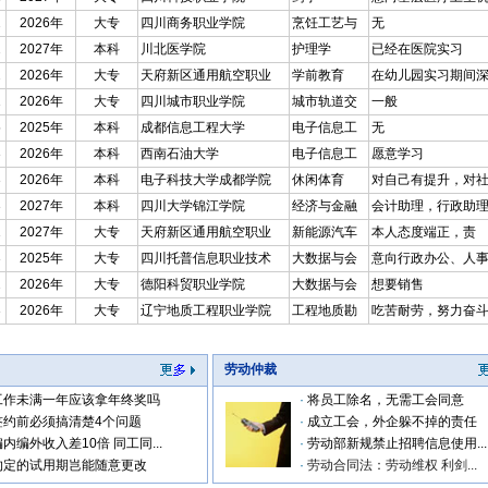
2
2026年
大专
四川商务职业学院
烹饪工艺与
无
2
2027年
本科
川北医学院
护理学
已经在医院实习
2
2026年
大专
天府新区通用航空职业
学前教育
在幼儿园实习期间
1
2026年
大专
四川城市职业学院
城市轨道交
一般
5
2025年
本科
成都信息工程大学
电子信息工
无
3
2026年
本科
西南石油大学
电子信息工
愿意学习
3
2026年
本科
电子科技大学成都学院
休闲体育
对自己有提升，对
3
2027年
本科
四川大学锦江学院
经济与金融
会计助理，行政助
1
2027年
大专
天府新区通用航空职业
新能源汽车
本人态度端正，责
3
2025年
大专
四川托普信息职业技术
大数据与会
意向行政办公、人
2
2026年
大专
德阳科贸职业学院
大数据与会
想要销售
3
2026年
大专
辽宁地质工程职业学院
工程地质勘
吃苦耐劳，努力奋
劳动仲裁
工作未满一年应该拿年终奖吗
·
将员工除名，无需工会同意
签约前必须搞清楚4个问题
·
成立工会，外企躲不掉的责任
编内编外收入差10倍 同工同...
·
劳动部新规禁止招聘信息使用...
约定的试用期岂能随意更改
·
劳动合同法：劳动维权 利剑...