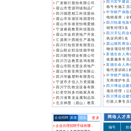
四川宏平建设
广发银行股份有限公司.
栋号长施工员
眉山市雪源羽绒制品厂
中华财产保险
四川德恩精工科技股份.
电销座席（全
眉山市东坡区埃因普特.
四川恒基包装
眉山市东坡党怡唯爱婚.
销售经理3名
宁波睿易教育科技股份.
四川天弘药业
眉山市金府房地产开发.
执业药师1名
汇源果汁西南生产基地
眉山致民商业运
四川行知投资有限责任.
物业项目经理
眉山联众职业技能学校
富德生命人寿保
四川路翔锂业有限公司
收展服务专员
四川万达教育咨询有限.
富德生命人寿保
眉山市阳光置业房地产.
银代督训岗1
眉山市新亚商贸有限公.
中华财产保险
四川华鑫塑料有限责任.
车商维护专员（
宁波市才信人力资源服.
四川博远达建
四川宁氏牧业设备有限.
项目经理（公
幻变空间多功能家具有.
四川博远达建
四川省青龙金属制品加.
行政人事专员
北京神墨（眉山）教育.
网络人才库
企业招聘
派遣
猎头
更多
企业办理招聘手续有哪...
编号
姓