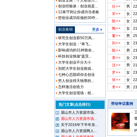
创业宝典：个人创业六...
创业经验谈：创业就是...
任××
男
2
12条守则让你成功当老板
宋××
女
2
想创业成功应做的30件...
陈××
女
2
陶××
女
2
创业集锦
董××
男
2
研究生创业获50万风...
刘××
女
2
大学生创业：“单飞...
影响成功的31种致命...
陈××
男
2
科技创业慎做“盖茨...
章××
女
2
大学生创业不分大小
沈××
男
2
别把大学生创业路搞...
罗××
女
2
七种心态阻碍你去创业
张××
女
2
穷人创业得天独厚的...
怎样激活创造力
李××
男
2
大学生创业现场：校...
劳动争议案例
热门文章(点击排行)
·
眉山市人力资源市场...
·
眉山市人力资源市场...
·
关于2016年下半年东...
·
眉山市人力资源网人...