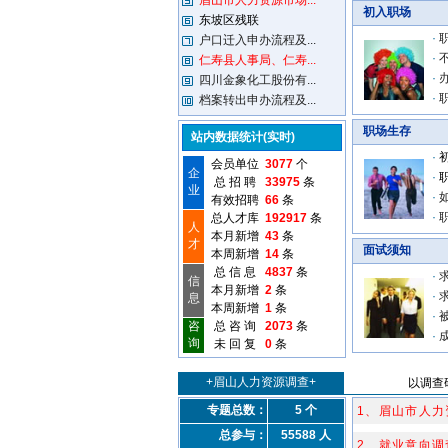
眉山市人力资源市场...
初入职场
东坡区残联
·
户口迁入申办流程及...
·
仁寿县人事局、仁寿...
·
四川金象化工股份有...
·
档案转出申办流程及...
职场生存
站内数据统计(实时)
·
会员单位
3077
个
企
·
总 招 聘
33975
条
业
·
有效招聘
66
条
·
总人才库
192917
条
人
本月新增
43
条
才
面试须知
本周新增
14
条
总 信 息
4837
条
·
信
本月新增
2
条
·
息
本周新增
1
条
·
咨
总 咨 询
2073
条
·
询
未 回 复
0
条
+眉山人力资源调查+
以调查
专题总数：
5 个
1、眉山市人力
总参与：
55588 人
2、就业意向调