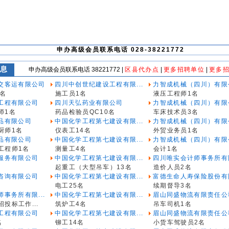
申办高级会员联系电话 028-38221772
息
申办高级会员联系电话 38221772 |
区县代办点
|
更多招聘单位
|
更多招
交客运有限公司
四川中创世纪建设工程有限...
力智成机械（四川）有限
0名
施工员1名
液压工程师1名
工程有限公司
四川天弘药业有限公司
力智成机械（四川）有限
师1名
药品检验员QC10名
车床技术员3名
品有限公司
中国化学工程第七建设有限...
力智成机械（四川）有限
厨师1名
仪表工14名
外贸业务员1名
品有限公司
中国化学工程第七建设有限...
力智成机械（四川）有限
工程师1名
测量工4名
会计1名
服务有限公司
中国化学工程第七建设有限...
四川唯实会计师事务所有限
起重工（大型吊车）13名
造价人员2名
咨询有限公司
中国化学工程第七建设有限...
富德生命人寿保险股份有限
电工25名
续期督导3名
事务所有限...
中国化学工程第七建设有限...
眉山同盛物流有限责任公
投标工作...
筑炉工4名
吊车司机1名
工程有限公司
中国化学工程第七建设有限...
眉山同盛物流有限责任公
名
铆工14名
小货车驾驶员2名