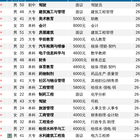
×
男
50
初中
驾驶
面议
驾驶员
26
×
男
48
大专
建筑施工与管理
面议
建筑工程管理
26
×
女
41
大专
美术教育
5000元
助教
26
×
女
35
本科
会计
8000元
会计
26
×
男
51
大专
房屋建筑
面议
建筑工程管理
26
×
女
25
大专
学前教育
3600元
幼儿教育
26
×
男
32
大专
汽车检测与维修
5000元
核保·理赔·契约
26
×
女
35
本科
电子信息科学与
4600元
数学教师
26
×
男
48
本科
财务
10000元
财务总监
26
×
男
33
本科
体育教育
4800元
核保·理赔·契约
26
×
男
25
本科
药物制剂
6000元
药品生产·质量管
26
×
女
41
大专
社区与物业管理
5000元
其他职位(销售类
26
×
男
29
本科
工程管理
5800元
给排水·强电·弱
26
×
女
22
本科
制药工程
面议
化学分析
26
×
男
43
大专
驾驶
8000元
司机
26
×
男
24
本科
旅游管理
5000元
人事主管·人事专
26
×
女
25
本科
工商管理
4000元
财务助理·会计助
26
×
男
32
本科
工程造价
4600元
行政专员·助理
26
×
男
27
本科
给排水科学与工
6000元
给排水·强电·弱
26
×
男
41
大专
水利建筑工程造
面议
电力工程师
26