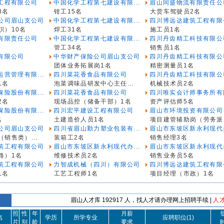
工程有限公司
中国化学工程第七建设有限...
眉山同盛物流有限责任公
3名
钳工15名
大货车驾驶员2名
公司眉山支公司
中国化学工程第七建设有限...
四川博远达建筑工程有限
职）10名
焊工31名
施工员1名
有限责任公司
中国化学工程第七建设有限...
四川丹齿精工科技有限公
管工34名
销售员1名
有限公司
中华财产保险公司眉山支公司
四川丹齿精工科技有限公
团体业务拓展岗1名
精密测量员1名
营管理有限...
四川菜花香食品有限公司
四川丹齿精工科技有限公
1名
泡菜调味品研发中心主任...
机械技术员2名
险股份有限...
四川菜花香食品有限公司
四川唯实会计师事务所有限
2名
现场品控（储备干部）1名
资产评估师5名
险股份有限...
四川宏平建设工程有限公司
眉山市环境投资有限公司
名
土建造价人员1名
项目建管辅助岗（劳务派.
公司眉山支公司
四川省眉山勤力塑业包装有...
眉山市东坡区新永利现代办
销售类）...
装箱工2名
销售经理3名
筑工程有限公司
眉山市东坡区新永利现代办...
眉山市东坡区新永利现代办
路）1名
维修技术员2名
销售业务员5名
筑工程有限公司
力智成机械（四川）有限公司
四川博远达建筑工程有限
1名
工艺工程师1名
项目经理（市政）1名
眉山人才库 192917 人，找人才请办理网上招聘手续 |
人
照
性
年
月薪
名
学历
所学专业
应聘职位(1)
片
别
龄
要求