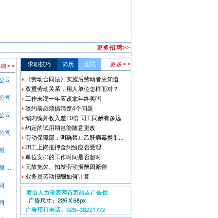
更多招聘>>
求职技巧
简历
面试
更多>>
聘>>
《劳动合同法》实施后劳动者应知道...
公司
双重劳动关系，用人单位怎样面对？
公司
工作未满一年应该拿年终奖吗
签约前必须搞清楚4个问题
公司
编内编外收入差10倍 同工同酬有多远
约定的试用期岂能随意更改
公司
劳动保障部：明确禁止乙肝病毒携带...
职工上岗抵押金纠纷应否受理
...
单位安排的工作时间是否超时
无故拖欠、扣发劳动报酬因赔偿
...
业务员劳动报酬如何计算
司
司