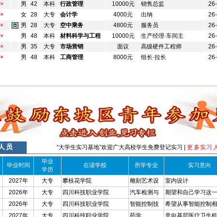
×
男
42
本科
行政管理
10000元
销售总监
26
×
女
28
大专
会计学
4000元
出纳
26
×
男
28
大专
空中乘务
4800元
服务员
26
×
男
48
本科
材料科学与工程
10000元
生产经理·车间主
26
×
男
35
大专
市场营销
面议
高级硬件工程师
26
×
男
48
本科
工商管理
8000元
组长·拉长
26
人员
“大学生实习基地”欢迎广大高校学生免费登记实习 |
更多实习人
毕业
毕业时间
在读学校
所学专业
实习意向
学历
3
2027年
大专
攀枝花学院
雕刻艺术设
室内设计
1
2026年
大专
四川科技职业学院
汽车检测与
期望和自己学习这
2
2026年
大专
四川科技职业学院
智能控制技
希望从事智能控制
1
2027年
大专
四川科技职业学院
药学
意向基层医疗卫生