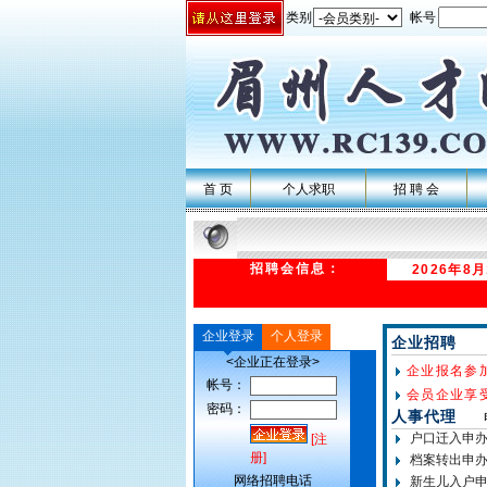
类别
帐号
首 页
个人求职
招 聘 会
招聘会信息：
2026年8
企业登录
个人登录
企业招聘
<企业正在登录>
企业报名参
帐号：
会员企业享
密码：
人事代理
户口迁入申办流
[注
册]
档案转出申办流
网络招聘电话
新生儿入户申报