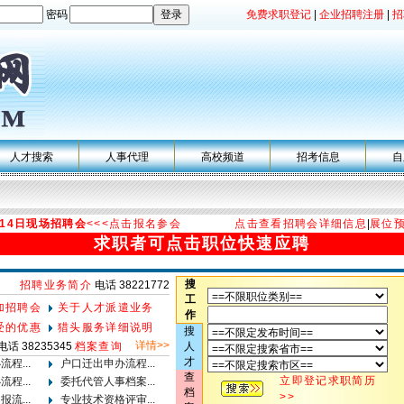
密码
免费求职登记
|
企业招聘注册
|
招
人才搜索
人事代理
高校频道
招考信息
自
月14日现场招聘会
<<<点击报名参会
点击查看招聘会详细信息
|
展位
求职者可点击职位快速应聘
搜
招聘业务简介
电话 38221772
工
加招聘会
关于人才派遣业务
作
受的优惠
猎头服务详细说明
搜
详情>>
电话 38235345
档案查询
人
才
程...
户口迁出申办流程...
查
立即登记求职简历
程...
委托代管人事档案...
档
>>
流...
专业技术资格评审...