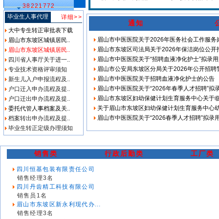
38221772
毕业生人事代理
详细>>
通知
大中专生转正审批表下载
眉山市中医医院关于2026年医务社会工作服
眉山市东坡区城镇居民..
眉山市东坡区司法局关于2026年保洁岗位公开
眉山市东坡区城镇居民..
眉山市中医医院关于“招聘血液净化护士”拟录
四川省人事厅关于进一..
眉山市公安局东坡区分局关于2026年公开招
专业技术资格评审须知
眉山市中医医院关于招聘血液净化护士的公告
新生儿入户申报流程及..
眉山市中医医院关于“2026年春季人才招聘”
户口迁入申办流程及提..
眉山市东坡区妇幼保健计划生育服务中心关于
户口迁出申办流程及提..
关于眉山市东坡区妇幼保健计划生育服务中心
委托代管人事档案及关..
眉山市中医医院关于“2026春季人才招聘”拟录
档案转出申办流程及提..
毕业生转正定级办理须知
销售类
行政后勤类
工厂类
四川恒基包装有限责任公司
销售经理3名
四川丹齿精工科技有限公司
销售员1名
眉山市东坡区新永利现代办...
销售经理3名