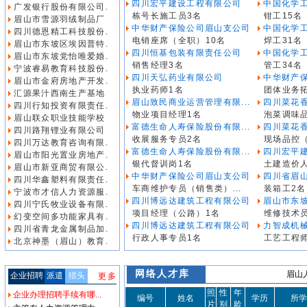
四川宏平建设工程有限公司
中国化学工
广发银行股份有限公司.
栋号长施工员3名
钳工15名
眉山市雪源羽绒制品厂
中华财产保险公司眉山支公司
中国化学工
四川德恩精工科技股份.
电销座席（全职）10名
焊工31名
眉山市东坡区埃因普特.
四川恒基包装有限责任公司
中国化学工
眉山市东坡党怡唯爱婚.
销售经理3名
管工34名
宁波睿易教育科技股份.
四川天弘药业有限公司
中华财产
眉山市金府房地产开发.
执业药师1名
团体业务
汇源果汁西南生产基地
眉山致民商业运营管理有限...
四川菜花
四川行知投资有限责任.
物业项目经理1名
泡菜调味品
眉山联众职业技能学校
富德生命人寿保险股份有限...
四川菜花
四川路翔锂业有限公司
收展服务专员2名
现场品控
四川万达教育咨询有限.
富德生命人寿保险股份有限...
四川宏平
眉山市阳光置业房地产.
银代督训岗1名
土建造价
眉山市新亚商贸有限公.
中华财产保险公司眉山支公司
四川省眉山
四川华鑫塑料有限责任.
车商维护专员（销售类）...
装箱工2名
宁波市才信人力资源服.
四川博远达建筑工程有限公司
眉山市东坡
四川宁氏牧业设备有限.
项目经理（公路）1名
维修技术
幻变空间多功能家具有.
四川博远达建筑工程有限公司
力智成机
四川省青龙金属制品加.
行政人事专员1名
工艺工程
北京神墨（眉山）教育.
网络人才库
眉山人
企业招聘
派遣
猎头
更多
照
性
年
企业办理招聘手续有哪...
编号
姓名
学历
所学
片
别
龄