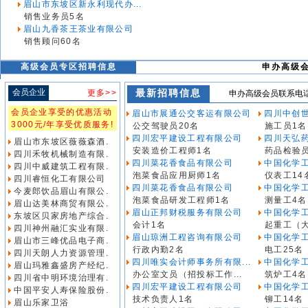
眉山市东坡区新永利现代办...
销售业务员5名
眉山九香茶王茶业有限公司
销售顾问60名
高级会员专区招聘信息
申办高级会员
会员企业
最新招聘信息
更多>>
申办高级会员联系电话 3
会员企业享受的优惠活动
眉山市展通公交客运有限公司
四川中创世
3000元/年享受优质服务!
公交驾驶员20名
施工员1名
四川宏平建设工程有限公司
四川天弘
眉山市东坡区薇薇森酒.
安装造价工程师1名
药品检验员
四川禾牧机械制造有限.
四川菜花香食品有限公司
中国化学工
四川中威建筑工程有限.
泡菜食品应用厨师1名
仪表工14
四川睿恒化工有限公司
四川菜花香食品有限公司
中国化学工
今麦郎饮品眉山有限公.
泡菜食品研发工程师1名
测量工4名
眉山达美林商贸有限公.
眉山正邦财税服务有限公司
中国化学工
东坡区贝家房地产综合.
会计1名
起重工（大
四川神州融汇实业有限.
眉山琼洲工程咨询有限公司
中国化学工
眉山市三峰优品电子商.
行政内勤2名
电工25名
四川天朗人力资源管理.
四川唯实会计师事务所有限...
中国化学工
眉山玛雅鑫盛房产经纪.
办公室文员（招投标工作...
筑炉工4名
四川省中明环境治理有.
四川宏平建设工程有限公司
中国化学工
中国平安人寿保险股份.
技术负责人1名
铆工14名
眉山乐家卫浴