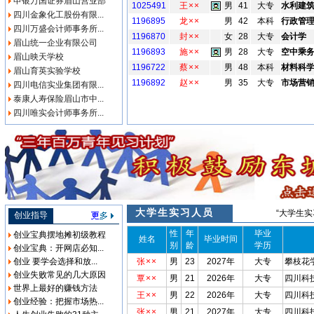
申银万国证券眉山营业部
1025491
王××
男
41
大专
水利建
四川金象化工股份有限...
1196895
龙××
男
42
本科
行政管
四川万盛会计师事务所...
1196870
封××
女
28
大专
会计学
眉山统一企业有限公司
1196893
施××
男
28
大专
空中乘
眉山映天学校
1196722
蔡××
男
48
本科
材料科
眉山育英实验学校
1196892
赵××
男
35
大专
市场营
四川电信实业集团有限...
泰康人寿保险眉山市中...
四川唯实会计师事务所...
大学生实习人员
“大学生
创业指导
性
年
毕业
创业宝典摆地摊初级教程
姓名
毕业时间
别
龄
学历
创业宝典：开网店必知...
创业 要学会选择和放...
张××
男
23
2027年
大专
攀枝花
创业失败常见的几大原因
覃××
男
21
2026年
大专
四川科
世界上最好的赚钱方法
王××
男
22
2026年
大专
四川科
创业经验：把握市场热...
张××
男
21
2027年
大专
四川科