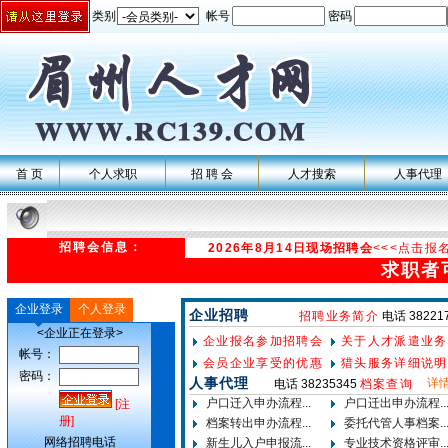
类别
帐号
密码
首 页
个人求职
招 聘 会
人才搜索
人事代理
招聘会信息：
2026年8月14日现场招聘会
<<<点击报
求职者
企业登录
个人登录
企业招聘
招聘业务简介
电话 38221
<企业正在登录>
企业报名参加招聘会
关于人才派遣业务
帐号：
会员企业享受的优惠
猎头服务详细说明
密码：
人事代理
详情
电话 38235345
档案查询
户口迁入申办流程...
户口迁出申办流程..
[注
册]
档案转出申办流程...
委托代管人事档案..
网络招聘电话
新生儿入户申报流...
专业技术资格评审..