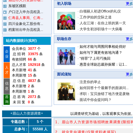
眉山市人力资源市场...
初入职场
东坡区残联
·
白领丽人初进Office的礼仪
户口迁入申办流程及...
·
工作伊始的交际之道
仁寿县人事局、仁寿...
·
人在江湖：在你上班的第一天
四川金象化工股份有...
·
大学生初涉职场十一大病毒
档案转出申办流程及...
职场生存
站内数据统计(实时)
·
如何才能与周围同事相处得好
会员单位
3077
个
企
·
如何与下属更有效地沟通？
总 招 聘
33975
条
业
·
“得罪”了上司巧挽回
有效招聘
66
条
·
惠普全球副总裁孙振耀：让1...
总人才库
192918
条
人
本月新增
41
条
才
面试须知
本周新增
15
条
总 信 息
4837
条
·
注意你的举止
信
本月新增
2
条
·
如何回答十个最棘手的面谈问...
息
本周新增
1
条
·
求职：宝贝放错了地方便是废物
咨
总 咨 询
2073
条
·
面试中你会提问吗？
询
未 回 复
0
条
+眉山人力资源调查+
以调查研究为基础，以客观事实为依据。
专题总数：
5 个
1、眉山市人力资源市场招聘效果调查(限招
总参与：
55588 人
2、就业意向调查(仅限求职者填写)