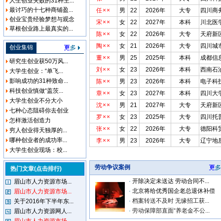
人生创业失败的31种主...
最讨巧的十七种商铺盈...
任××
男
22
2026年
大专
四川商
创业宝贵经验梦想与观念
宋××
女
22
2027年
本科
川北医
草根创业路上最真实的...
陈××
女
22
2026年
大专
天府新
陶××
女
21
2026年
大专
四川城
创业集锦
董××
男
25
2025年
本科
成都信
研究生创业获50万风...
刘××
女
23
2026年
本科
西南石
大学生创业：“单飞...
影响成功的31种致命...
陈××
男
23
2026年
本科
电子科
科技创业慎做“盖茨...
章××
女
23
2027年
本科
四川大
大学生创业不分大小
沈××
男
21
2027年
大专
天府新
七种心态阻碍你去创业
罗××
女
23
2025年
大专
四川托
怎样激活创造力
张××
女
22
2026年
大专
德阳科
穷人创业得天独厚的...
哪种创业者的成功率...
李××
男
23
2026年
大专
辽宁地
大学生创业现场：校...
劳动争议案例
热门文章(点击排行)
·
开除决定未送达 劳动合同不...
眉山市人力资源市场...
·
北京将给优秀国企老总退休补偿
眉山市人力资源市场...
·
档案转送不及时 无缘招工获...
关于2016年下半年东...
·
劳动保障部直面“养老金不公...
眉山市人力资源网人...