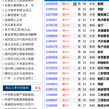
主管在人力资源管理中...
1038535
陈××
男
50
大专
勘探
长期大量招聘人才，可...
1196910
李××
男
50
初中
驾驶
人力资本管理:以员工...
1017599
高××
男
48
大专
建筑施
人事管理有“七忌”
浅谈用人之术
1196907
罗××
女
41
大专
美术教
猎头服务原则
1176733
王××
女
35
本科
会计
关于“民工荒”的几点...
1160498
刘××
男
51
大专
房屋建
黄金管理定律的名词解释
1196906
郑××
女
25
大专
学前教
假的真文凭与真的假文凭
1196497
代××
男
32
大专
汽车检
做企业实际上是做制度
1155174
吕××
女
35
本科
电子信
人才资源才是企业制胜...
1196903
李××
男
48
本科
财务
请问怎样让我发布的招...
1193009
涂××
男
33
本科
体育教
小型民企陷入招人怪圈
1196902
肖××
男
25
本科
药物制
企业招人不求最优秀但...
1172670
王××
女
41
大专
社区与
请问网上招聘单位发布...
哪些企业应当选择猎头...
1196900
韩××
男
29
本科
工程管
广州：人才租赁成用工...
1196899
王××
女
22
本科
制药工
1056853
卿××
男
43
大专
驾驶
单位人事代理案例
更多
1196741
杨××
男
24
本科
旅游管
中华联合财产保险股份...
1196898
赵××
女
25
本科
工商管
中国平安集团保险股份...
1196897
王××
男
32
本科
工程造
通威股份有限公司四川...
1196896
董××
男
27
本科
给排水