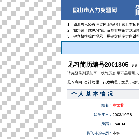
1、如果您已经办理过网上招聘手续且有招
2、如您需下载见习简历及查看联系方式,
3、键盘快捷操作提示：用键盘的左方向键
见习简历编号2001305
| 更新
请先登录到系统再下载简历,如果不是眉州人才市
见习意向:
会计助理，行政助理，文员，银行实
个人基本情况
姓名：
章世君
出生年月：
2003/10/28
身高：
164CM
将取得的学历：
本科