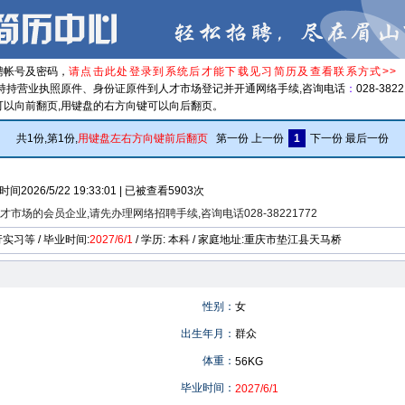
聘帐号及密码，
请点击此处登录到系统后才能下载见习简历及查看联系方式>>
请持持营业执照原件、身份证原件到人才市场登记并开通网络手续,咨询电话
：
028-382
可以向前翻页,用键盘的右方向键可以向后翻页。
共1份,第1份,
用键盘左右方向键前后翻页
第一份 上一份
1
下一份 最后一份
时间2026/5/22 19:33:01 | 已被查看5903次
场的会员企业,请先办理网络招聘手续,咨询电话028-38221772
习等 / 毕业时间:
2027/6/1
/ 学历: 本科 / 家庭地址:重庆市垫江县天马桥
性别：
女
出生年月：
群众
体重：
56KG
毕业时间：
2027/6/1