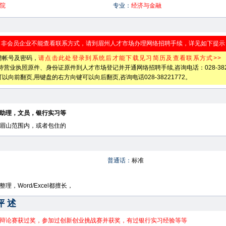
院
专业：
经济与金融
非会员企业不能查看联系方式，请到眉州人才市场办理网络招聘手续，详见如下提示
聘帐号及密码，
请点击此处登录到系统后才能下载见习简历及查看联系方式>>
业执照原件、身份证原件到人才市场登记并开通网络招聘手续,咨询电话：028-382217
向前翻页,用键盘的右方向键可以向后翻页,咨询电话028-38221772。
助理，文员，银行实习等
眉山范围内，或者包住的
普通话：
标准
理，Word/Excel都擅长，
评述
辩论赛获过奖，参加过创新创业挑战赛并获奖，有过银行实习经验等等