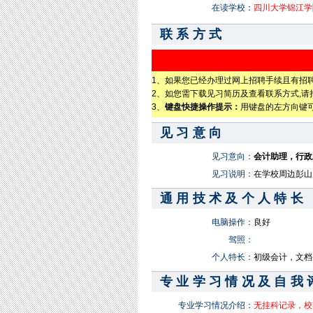
在读学校：
四川大学锦江学
联系方式
1、如果您已经办理过网上招聘手续且有招
2、如您需下载见习简历及查看联系方式,请持营
3、
键盘快捷操作提示：
用键盘的左方向键可以
见习意向
见习意向：
会计助理，行政
见习说明：
在学校周边彭山
通用技术及个人特长
电脑操作：
良好
驾照：
个人特长：
初级会计，文档整
专业学习情况及自我
专业学习情况介绍：
无挂科记录，校