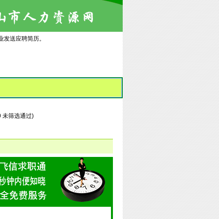
业发送应聘简历。
/ 0 未筛选通过)