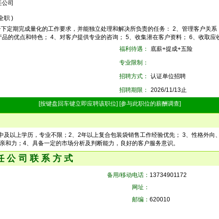
任公司
 全职 )
督下定期完成量化的工作要求，并能独立处理和解决所负责的任务： 2、管理客户关系
品的优点和特色； 4、对客户提供专业的咨询； 5、收集潜在客户资料； 6、收取应
福利待遇：
底薪+提成+五险
专业限制：
招聘方式：
认证单位招聘
招聘期限：
2026/11/13止
[按键盘回车键立即应聘该职位]
[参与此职位的薪酬调查]
高中及以上学历，专业不限；2、2年以上复合包装袋销售工作经验优先； 3、性格外
亲和力；4、具备一定的市场分析及判断能力，良好的客户服务意识。
任公司联系方式
备用/移动电话：
13734901172
网址：
邮编：
620010