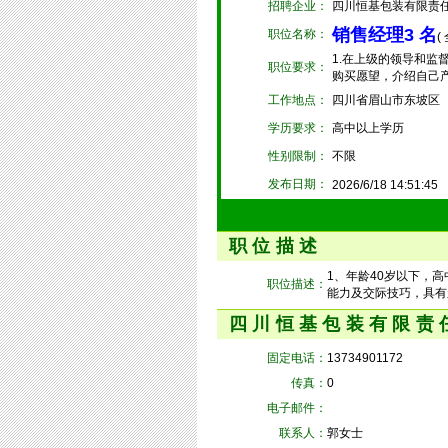
招聘企业：
四川恒基包装有限责
销售经理3 名
职位名称：
(
1.在上级的领导和监
职位要求：
购买愿望，介绍自己产
工作地点：
四川省眉山市东坡区
学历要求：
高中以上学历
性别限制：
不限
发布日期：
2026/6/18 14:51:45
职位描述
1、年龄40岁以下，
职位描述：
能力及交际技巧，具有
四川恒基包装有限责
固定电话：
13734901172
传真：
0
电子邮件：
联系人：
郭女士