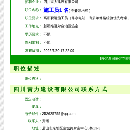
招聘企业：
四川雷力建设有限公司
施工员1 名
职位名称：
( 专兼职均可 )
职位要求：
高薪聘请施工员（修水电站，有多年修路经验优先考虑，工资
工作地点：
新疆维吾尔自治区温宿
学历要求：
不限
性别限制：
不限
发布日期：
2025/7/30 17:22:09
[按键盘回车键立即
职位描述
职位描述：
四川雷力建设有限公司联系方式
固定电话：
传真：
电子邮件：
252625755@qq.com
联系人：
黄瑶
地址：
眉山市东坡区裴城路财富中心B栋13-3