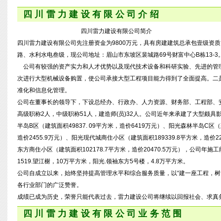
四川雷力建设有限公司介绍
四川雷力建设有限公司简介
四川雷力建设有限公司先注册资金为9800万元，具有房建建筑总承包壹级资
路、水利水电叁级，现公司地址：眉山市东坡区裴城路69号财富中心B栋13-3
公司有较强的资产实力和人才优势以及现代技术设备和科研实验、先进的管
次进行大型机械设备购置，使公司承接大型工程项目能力得到了全面提高。二
准化和信息化管理。
公司在董事长的领导下，下设总经办、行政办、人力资源、财务部、工程部、安
高级职称2人，中级职称51人，建造师(员)32人。公司近年来承建了大型颇具影
半岛B区（建筑面积49837. 09平方米，造价6419万元）、阳光森林半岛C区
造价2455.9万元）、阳光现代城商住小区（建筑面积189339.8平方米，造价2
东方商住小区（建筑面积102178.7平方米，造价20470.5万元），公司年施
1519.望江榭，10万平方米，阳光.领袖东方5号楼，4.8万平方米。
公司自成立以来，始终坚持提高管理水平和综合服务质量，以“建一座工程，树
各行业部门的广泛赞誉。
成绩已成为历史，荣誉只能代表过去，雷力建设公司将继续以回报社会、求真
四川雷力建设有限公司业务范围