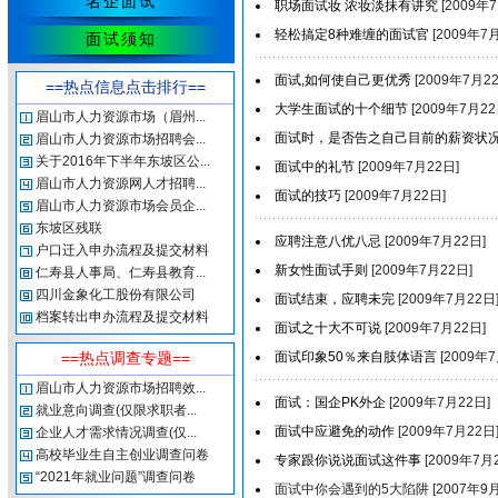
名企面试
职场面试妆 浓妆淡抹有讲究
[2009年
轻松搞定8种难缠的面试官
[2009年7
面试须知
面试,如何使自己更优秀
[2009年7月2
==热点信息点击排行==
大学生面试的十个细节
[2009年7月22
眉山市人力资源市场（眉州...
面试时，是否告之自己目前的薪资状
眉山市人力资源市场招聘会...
关于2016年下半年东坡区公...
面试中的礼节
[2009年7月22日]
眉山市人力资源网人才招聘...
面试的技巧
[2009年7月22日]
眉山市人力资源市场会员企...
东坡区残联
应聘注意八优八忌
[2009年7月22日]
户口迁入申办流程及提交材料
新女性面试手则
[2009年7月22日]
仁寿县人事局、仁寿县教育...
四川金象化工股份有限公司
面试结束，应聘未完
[2009年7月22日
档案转出申办流程及提交材料
面试之十大不可说
[2009年7月22日]
==热点调查专题==
面试印象50％来自肢体语言
[2009年7
眉山市人力资源市场招聘效...
面试：国企PK外企
[2009年7月22日]
就业意向调查(仅限求职者...
面试中应避免的动作
[2009年7月22日
企业人才需求情况调查(仅...
高校毕业生自主创业调查问卷
专家跟你说说面试这件事
[2009年7月
“2021年就业问题”调查问卷
面试中你会遇到的5大陷阱 [2007年9月