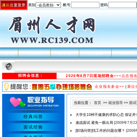
类别
帐号
密码
首 页
个人求职
招 聘 会
人才搜索
人事代理
招聘会信息：
2026年8月7日现场招聘会
<<<点击报
企业报名参会>>
|
展位
当前位置：
首页
>>
就业指导
>>
面试
大学生10种不健康的求职心态 假证并
经典问答
速战面试 避免一眼出局
[2009年7月2
面试经验
[职场问答]找工作的问题在哪？
[200