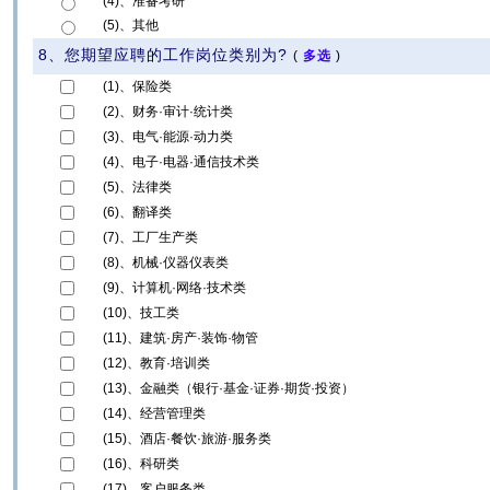
(4)、准备考研
(5)、其他
8、您期望应聘的工作岗位类别为?
(
多选
)
(1)、保险类
(2)、财务·审计·统计类
(3)、电气·能源·动力类
(4)、电子·电器·通信技术类
(5)、法律类
(6)、翻译类
(7)、工厂生产类
(8)、机械·仪器仪表类
(9)、计算机·网络·技术类
(10)、技工类
(11)、建筑·房产·装饰·物管
(12)、教育·培训类
(13)、金融类（银行·基金·证券·期货·投资）
(14)、经营管理类
(15)、酒店·餐饮·旅游·服务类
(16)、科研类
(17)、客户服务类