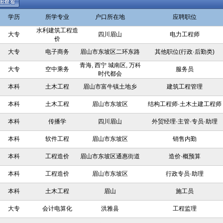
学历
所学专业
户口所在地
应聘职位
水利建筑工程造
大专
四川眉山
电力工程师
价
大专
电子商务
眉山市东坡区二环东路
其他职位(行政·后勤类)
青海, 西宁 城南区, 万科
大专
空中乘务
服务员
时代都会
本科
土木工程
眉山市富牛镇土地乡
建筑工程管理
本科
土木工程
眉山市东坡区
结构工程师·土木土建工程师
本科
传播学
四川眉山
外贸经理·主管·专员·助理
本科
软件工程
眉山市东坡区
销售内勤
本科
工程造价
眉山市东坡区通惠街道
造价·概预算
本科
工程造价
眉山市东坡区
行政专员·助理
本科
土木工程
眉山
施工员
大专
会计电算化
洪雅县
工程监理