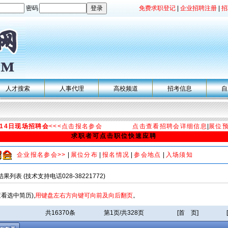
密码
免费求职登记
|
企业招聘注册
|
招
人才搜索
人事代理
高校频道
招考信息
自
月14日现场招聘会
<<<点击报名参会
点击查看招聘会详细信息
|
展位
求职者可点击职位快速应聘
企业报名参会>>
|
展位分布
|
报名情况
|
参会地点
|
入场须知
列表 (技术支持电话028-38221772)
查看选中简历),
用键盘左右方向键可向前及向后翻页
。
。
共16370条
第1页/共328页
[首 页]