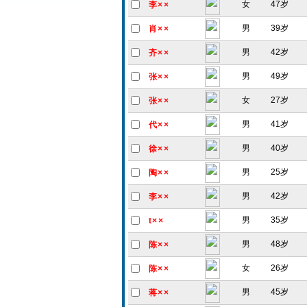
女
47岁
李××
男
39岁
肖××
男
42岁
齐××
男
49岁
张××
女
27岁
张××
男
41岁
代××
男
40岁
徐××
男
25岁
陶××
男
42岁
李××
男
35岁
t××
男
48岁
陈××
女
26岁
陈××
男
45岁
蒋××