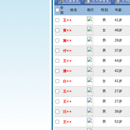
全
姓名
相片
性别
年龄
选
男
41岁
王××
女
48岁
黄××
男
28岁
施××
男
37岁
付××
男
44岁
王××
女
42岁
潘××
女
41岁
白××
男
27岁
王××
男
27岁
王××
男
36岁
汪××
男
52岁
王××