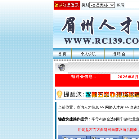
类别
帐号
首 页
个人求职
招 聘 会
招聘会信息：
2026年8
当前位置：查询人才信息 >> 网络人才库 >> 查询结果
键盘快捷操作提示：
字母A键(全选)/回车键(批量
用键盘左右方向键可向前及向后翻页