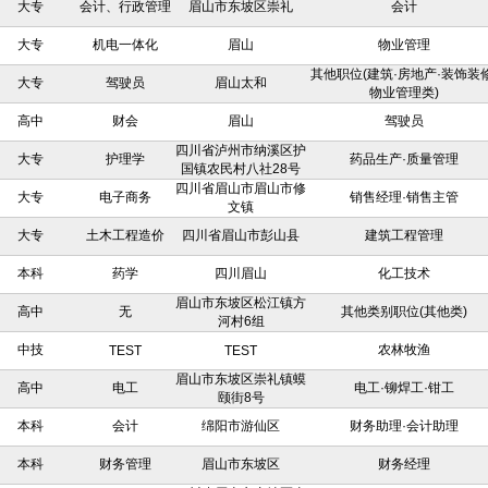
大专
会计、行政管理
眉山市东坡区崇礼
会计
大专
机电一体化
眉山
物业管理
其他职位(建筑·房地产·装饰装修
大专
驾驶员
眉山太和
物业管理类)
高中
财会
眉山
驾驶员
四川省泸州市纳溪区护
大专
护理学
药品生产·质量管理
国镇农民村八社28号
四川省眉山市眉山市修
大专
电子商务
销售经理·销售主管
文镇
大专
土木工程造价
四川省眉山市彭山县
建筑工程管理
本科
药学
四川眉山
化工技术
眉山市东坡区松江镇方
高中
无
其他类别职位(其他类)
河村6组
中技
农林牧渔
TEST
TEST
眉山市东坡区崇礼镇蟆
高中
电工
电工·铆焊工·钳工
颐街8号
本科
会计
绵阳市游仙区
财务助理·会计助理
本科
财务管理
眉山市东坡区
财务经理