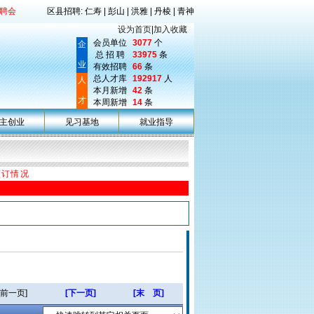
聘会
区县招聘: 仁寿 | 彭山 | 洪雅 | 丹棱 | 青神
设为首页
|
加入收藏
会员单位
3077
个
企
总 招 聘
33975
条
业
有效招聘
66
条
总人才库
192917
人
人
本月新增
42
条
才
本周新增
14
条
主创业
见习基地
就业指导
预订情况
[前一页]
[下一页]
[末 页]