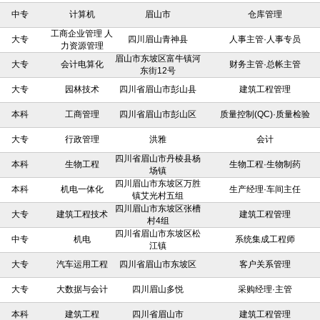
中专
计算机
眉山市
仓库管理
工商企业管理 人
大专
四川眉山青神县
人事主管·人事专员
力资源管理
眉山市东坡区富牛镇河
大专
会计电算化
财务主管·总帐主管
东街12号
大专
园林技术
四川省眉山市彭山县
建筑工程管理
本科
工商管理
四川省眉山市彭山区
质量控制(QC)·质量检验
大专
行政管理
洪雅
会计
四川省眉山市丹棱县杨
本科
生物工程
生物工程·生物制药
场镇
四川眉山市东坡区万胜
本科
机电一体化
生产经理·车间主任
镇艾光村五组
四川眉山市东坡区张槽
大专
建筑工程技术
建筑工程管理
村4组
四川省眉山市东坡区松
中专
机电
系统集成工程师
江镇
大专
汽车运用工程
四川省眉山市东坡区
客户关系管理
大专
大数据与会计
四川眉山多悦
采购经理·主管
本科
建筑工程
四川省眉山市
建筑工程管理