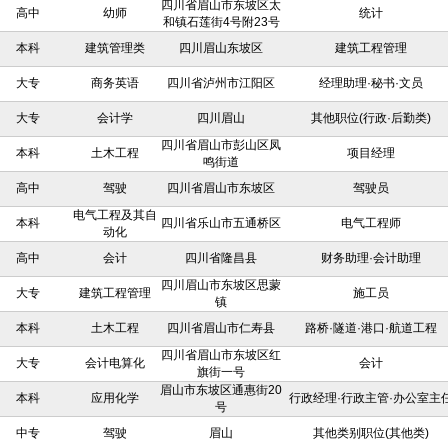
四川省眉山市东坡区太
高中
幼师
统计
和镇石莲街4号附23号
本科
建筑管理类
四川眉山东坡区
建筑工程管理
大专
商务英语
四川省泸州市江阳区
经理助理·秘书·文员
大专
会计学
四川眉山
其他职位(行政·后勤类)
四川省眉山市彭山区凤
本科
土木工程
项目经理
鸣街道
高中
驾驶
四川省眉山市东坡区
驾驶员
电气工程及其自
本科
四川省乐山市五通桥区
电气工程师
动化
高中
会计
四川省隆昌县
财务助理·会计助理
四川眉山市东坡区思蒙
大专
建筑工程管理
施工员
镇
本科
土木工程
四川省眉山市仁寿县
路桥·隧道·港口·航道工程
四川省眉山市东坡区红
大专
会计电算化
会计
旗街一号
眉山市东坡区通惠街20
本科
应用化学
行政经理·行政主管·办公室主
号
中专
驾驶
眉山
其他类别职位(其他类)