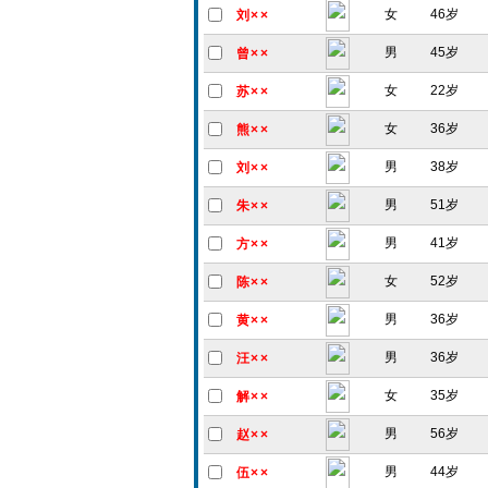
女
46岁
刘××
男
45岁
曾××
女
22岁
苏××
女
36岁
熊××
男
38岁
刘××
男
51岁
朱××
男
41岁
方××
女
52岁
陈××
男
36岁
黄××
男
36岁
汪××
女
35岁
解××
男
56岁
赵××
男
44岁
伍××