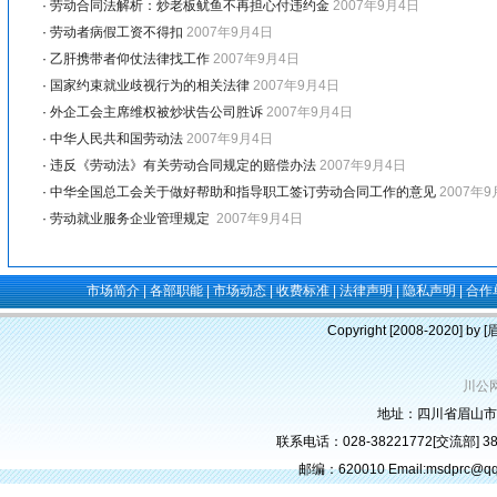
·
劳动合同法解析：炒老板鱿鱼不再担心付违约金
2007年9月4日
·
劳动者病假工资不得扣
2007年9月4日
·
乙肝携带者仰仗法律找工作
2007年9月4日
·
国家约束就业歧视行为的相关法律
2007年9月4日
·
外企工会主席维权被炒状告公司胜诉
2007年9月4日
·
中华人民共和国劳动法
2007年9月4日
·
违反《劳动法》有关劳动合同规定的赔偿办法
2007年9月4日
·
中华全国总工会关于做好帮助和指导职工签订劳动合同工作的意见
2007年9
·
劳动就业服务企业管理规定
2007年9月4日
市场简介
|
各部职能
|
市场动态
|
收费标准
|
法律声明
|
隐私声明
|
合作
Copyright [2008-2020] b
川公网
地址：四川省眉山市
联系电话：028-38221772[交流部] 382
邮编：620010 Email:msdprc@q