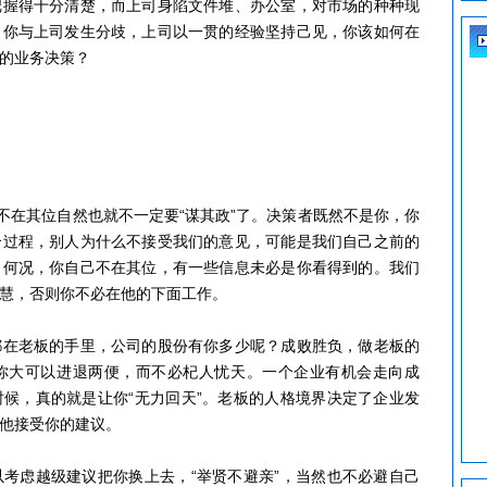
得十分清楚，而上司身陷文件堆、办公室，对市场的种种现
，你与上司发生分歧，上司以一贯的经验坚持己见，你该如何在
的业务决策？
在其位自然也就不一定要“谋其政”了。决策者既然不是你，你
个过程，别人为什么不接受我们的意见，可能是我们自己之前的
。何况，你自己不在其位，有一些信息未必是你看得到的。我们
慧，否则你不必在他的下面工作。
老板的手里，公司的股份有你多少呢？成败胜负，做老板的
你大可以进退两便，而不必杞人忧天。一个企业有机会走向成
候，真的就是让你“无力回天”。老板的人格境界决定了企业发
他接受你的建议。
虑越级建议把你换上去，“举贤不避亲”，当然也不必避自己