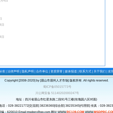
9月4日
日
4日
4日
标准
|
法律声明
|
隐私声明
|
合作单位
|
资质荣誉
|
媒体报道
|
联系方式
|
关于我们
|
友
Copyright [2008-2020] by [眉山市眉州人才市场] 版权所有 .All rights reserved.
蜀ICP备05015773号
川公网安备 51140202000247号
地址：四川省眉山市红星东路二段91号三楼(玫瑰园八区对面)
话：028-38221772[交流部] 38236360[综合部] 38235345[代理部] 传真：028-3823
编：620010 Email:msdprc@qq.com 网址:WWW.
RC139.COM
WWW.
MSDPRC.CO