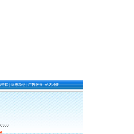
情链接
|
标志释意
|
广告服务
|
站内地图
6360
M