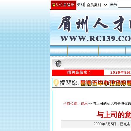
类别
帐号
首 页
个人求职
招 聘 会
招聘会信息：
2026年8
当前位置：
信息
>> 与上司的意见有分歧你
与上司的
2009年2月5日，已点击