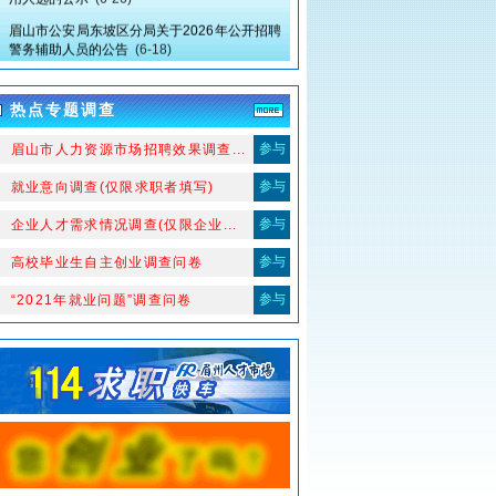
眉山市公安局东坡区分局关于2026年公开招聘
警务辅助人员的公告
(6-18)
眉山市中医医院关于招聘血液净化护士的公告
(5-19)
热点专题调查
眉山市中医医院关于“2026年春季人才招聘”拟
录用人选（第三批）的公示
(5-15)
参与
、眉山市人力资源市场招聘效果调查...
眉山市东坡区妇幼保健计划生育服务中心关于
临床医生拟聘用人员的公示
(5-12)
参与
2、就业意向调查(仅限求职者填写)
关于眉山市东坡区妇幼保健计划生育服务中心
参与
、企业人才需求情况调查(仅限企业...
幼儿教师岗位拟聘人员冯媛自愿放弃聘用资格
及岗位不再递补的公示
(5-9)
参与
4、高校毕业生自主创业调查问卷
四川东坡产业投资集团有限公司2026年第一批
参与
、“2021年就业问题”调查问卷
工作人员公开考试招聘公告
(4-28)
眉山市中医医院关于“2026春季人才招聘”拟录
用人选的公示
(5-6)
四川大学华西第二医院眉山市妇女儿童医院 眉
山市妇幼保健院关于眉山市第一托育园拟聘用
工作人员的公示
(4-23)
眉山市东坡区妇幼保健计划生育服务中心关于
招聘幼儿教师、小学教师拟聘用人员的公示
(4-17)