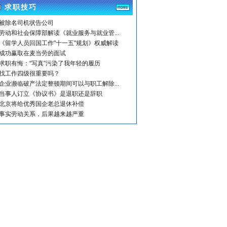
求职技巧
被除名司机状告公司
劳动和社会保障部解读《就业服务与就业管...
《留学人员回国工作"十一五"规划》权威解读
成功赢取在麦当劳的面试
求职有悔：“写真”污染了我年轻的履历
找工作四级很重要吗？
企业濒临破产法定整顿期间可以与职工解除...
当事人订立《协议书》是退职还是辞职
北京将给优秀国企老总退休补偿
事实劳动关系，后果越来越严重