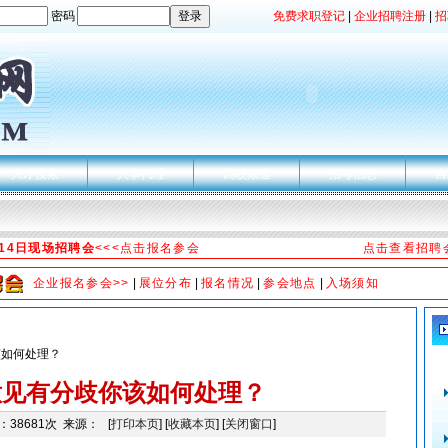
密码
免费求职登记
|
企业招聘注册
|
招
人才搜索
人事代理
高校频道
招考信息
自
月14日现场招聘会
<<<点击报名参会
点击查看招聘
企业报名参会>>
|
展位分布
|
报名情况
|
参会地点
|
入场须知
该如何处理？
意见有分歧你该如何处理？
：38681次 来源： [
打印本页
] [
收藏本页
] [
关闭窗口
]