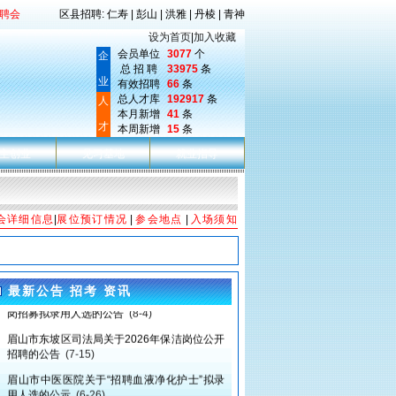
聘会
区县招聘: 仁寿 | 彭山 | 洪雅 | 丹棱 | 青神
设为首页
|
加入收藏
会员单位
3077
个
企
总 招 聘
33975
条
业
有效招聘
66
条
总人才库
192917
条
人
本月新增
41
条
才
本周新增
15
条
主创业
见习基地
就业指导
会详细信息
|
展位预订情况
|
参会地点
|
入场须知
眉山市中医医院关于2026年医务社会工作服务
最新公告 招考 资讯
岗招募拟录用人选的公告
(8-4)
眉山市东坡区司法局关于2026年保洁岗位公开
招聘的公告
(7-15)
眉山市中医医院关于“招聘血液净化护士”拟录
用人选的公示
(6-26)