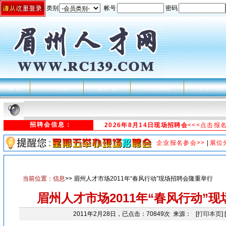
类别
帐号
密码
首 页
个人求职
招 聘 会
人才搜索
人事代理
招聘会信息：
2026年8月14日现场招聘会
<<<点击报
企业报名参会>>
|
展位
当前位置：
信息
>> 眉州人才市场2011年“春风行动”现场招聘会隆重举行
眉州人才市场2011年“春风行动”
2011年2月28日，已点击：70849次 来源： [
打印本页
] [