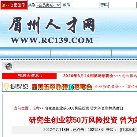
类别
帐号
密码
首 页
个人求职
招 聘 会
人才搜索
人事代理
招聘会信息：
2026年8月14日现场招聘会
<<<点击报
企业报名参会>>
|
展位
当前位置：
信息
>> 研究生创业获50万风险投资 曾为筹资靠榨菜度日
研究生创业获50万风险投资 曾
2012年7月18日，已点击：102158次 来源： [
打印本页
]