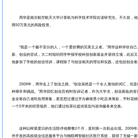
眉山人才网/洪雅人才网/彭山人才网/仁寿人才网/青神人才网/丹棱人才网/四川人才网/乐山人才网/眉山劳动力市场
周华是南京航空航天大学计算机与科学技术学院在读研究生。不久前，他
商50万美元的风险投资。
眉山人才网/洪雅人才网/彭山人才网/仁寿人才网/青神人才网/丹棱人才网/四川人才网/乐山人才网/眉山劳动力市场
“我是一个极不安分的人，一个爱折腾的完美主义者。”周华这样评价自己
新、创业的尝试，大二时组织同学申报学校科技创新基金并获得立项，此后又
他参加了学校的创业培训，课程除了与创业相关的理论和实践，还包括创业者
眉山人才网/洪雅人才网/彭山人才网/仁寿人才网/青神人才网/丹棱人才网/四川人才网/乐山人才网/眉山劳动力市场
2009年，周华走上了创业之路。“创业虽然是一个令人激动的词汇，但是
种艰辛和挑战。”周华回忆创业历程时告诉记者，作为大学生，创业面临的首
金全靠自己省吃俭用筹集，甚至想过通过开办麻辣烫小吃店来筹款，平时花销
一个5平米的经营场所，他们通过给茶社提供策划与咨询服务来交换。
眉山人才网/洪雅人才网/彭山人才网/仁寿人才网/青神人才网/丹棱人才网/四川人才网/乐山人才网/眉山劳动力市场
这种以榨菜度日的生活陪伴他整整2个月，直到第一次机会出现。2009年
伴开发的高校就业信息服务平台与物联网智能社区医疗系统，获得了无锡一家