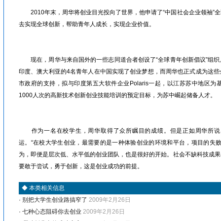
2010年末，周华将创业目光投向了世界，他申请了“中国社会企业领袖”
去实现全球创新，帮助青年人成长，实现企业价值。
眉山人才网/洪雅人才网/彭山人才网/仁寿人才网/青神人才网/丹棱人才网/四川人才网/乐山人才网/眉山劳动力市场
现在，周华与来自国外的一些志同道合者创设了“全球青年创新倡议”组织
印度、澳大利亚的4名青年人在中国实现了创业梦想，而周华也正式成为这些
市政府的支持，拟与印度第五大软件企业Polaris一起，以江苏苏中地区
1000人次的高新技术创新创业技能培训的预定目标，为苏中崛起储备人才。
眉山人才网/洪雅人才网/彭山人才网/仁寿人才网/青神人才网/丹棱人才网/四川人才网/乐山人才网/眉山劳动力市场
作为一名在校学生，周华取得了众所瞩目的成绩。但是正如周华所说
运。“在校大学生创业，最需要的是一种体验创业的环境和平台，项目的失败
为，即便是层次低、水平低的创业团队，也是很好的开始。社会不缺科技成果
要敢于尝试，勇于创新，这是创业成功的前提。
◆
本类相关信息
·
别把大学生创业路搞窄了
2009年2月26日
·
七种心态阻碍你去创业
2009年2月26日