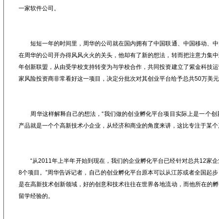
一家软件公司。
眉山人才网/洪雅人才网/彭山人才网/仁寿人才网/青神人才网/丹棱人才网/四川人才网/乐山人才网/眉山劳动力市场
短短一年的时间里，周华的公司就在国内拥有了中国联通、中国移动、中
在周华的公司开办得风风火火的关头，他却有了新的想法，转而把注意力集中
年创新联盟，从由受学校支持转变为与学校合作，共同投资建立了紫金科技运
家风险投资商非常看好这一项目，决定分批次对其创业平台给予总共50万美
眉山人才网/洪雅人才网/彭山人才网/仁寿人才网/青神人才网/丹棱人才网/四川人才网/乐山人才网/眉山劳动力市场
周华这样解释自己的想法，“我们做的创业孵化平台项目实际上是一个创
产品就是一个个高新技术小企业，从经济和商业的角度来讲，这比专注于某个
眉山人才网/洪雅人才网/彭山人才网/仁寿人才网/青神人才网/丹棱人才网/四川人才网/乐山人才网/眉山劳动力市场
“从2011年上半年开始到现在，我们的企业孵化平台已经针对总共12家
8个项目。”周华告诉记者，自己的创业孵化平台原本可以从江苏或者全国起
是在高新技术创新领域，好的创意和技术往往在世界各地流动，而他所在的孵
留学经验的。
眉山人才网/洪雅人才网/彭山人才网/仁寿人才网/青神人才网/丹棱人才网/四川人才网/乐山人才网/眉山劳动力市场