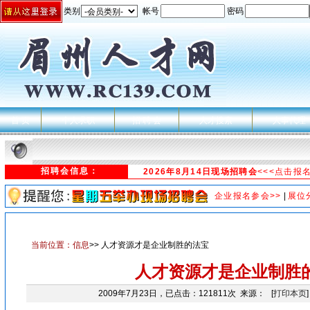
类别
帐号
密码
首 页
个人求职
招 聘 会
人才搜索
人事代理
招聘会信息：
2026年8月14日现场招聘会
<<<点击报
企业报名参会>>
|
展位
当前位置：
信息
>> 人才资源才是企业制胜的法宝
人才资源才是企业制胜
2009年7月23日，已点击：121811次 来源： [
打印本页
]