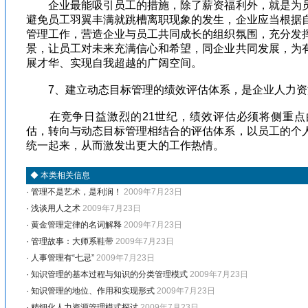
企业最能吸引员工的措施，除了薪资福利外，就是为员
避免员工羽翼丰满就跳槽离职现象的发生，企业应当根据
管理工作，营造企业与员工共同成长的组织氛围，充分发
景，让员工对未来充满信心和希望，同企业共同发展，为
展才华、实现自我超越的广阔空间。
7、建立动态目标管理的绩效评估体系，是企业人
在竞争日益激烈的21世纪，绩效评估必须将侧重点
估，转向与动态目标管理相结合的评估体系，以员工的个
统一起来，从而激发出更大的工作热情。
◆
本类相关信息
·
管理不是艺术，是利润！
2009年7月23日
·
浅谈用人之术
2009年7月23日
·
黄金管理定律的名词解释
2009年7月23日
·
管理故事：大师系鞋带
2009年7月23日
·
人事管理有“七忌”
2009年7月23日
·
知识管理的基本过程与知识的分类管理模式
2009年7月23日
·
知识管理的地位、作用和实现形式
2009年7月23日
·
精细化人力资源管理模式探讨
2009年7月23日