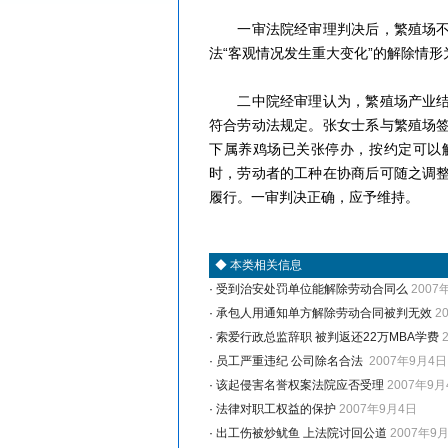
一审法院经审理判决后，繁殖场不服
法“客观情况发生重大变化”的解除情
二中院经审理认为，繁殖场产业结构
符合劳动法规定。张女士系与繁殖场
下属养鸡场已关张停办，按约定可以
时，劳动者的工种在协商后可随之调
履行。一审判决正确，应予维持。
◆
本类相关信息
·
受到治安处罚单位能解除劳动合同么
2007
·
承包人用通知单方解除劳动合同被判无效
2
·
索爱行政总监辞职 被判返还22万MBA学费
·
员工严重违纪 公司除名合法
2007年9月4日
·
该起侵害名誉权案法院应否受理
2007年9月
·
法律对职工权益的保护
2007年9月4日
·
出工伤被炒鱿鱼 上法院讨回公道
2007年9