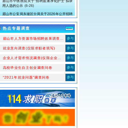
用人选的公示
(6-26)
眉山市公安局东坡区分局关于2026年公开招聘
警务辅助人员的公告
(6-18)
眉山市中医医院关于招聘血液净化护士的公告
热点专题调查
(5-19)
眉山市中医医院关于“2026年春季人才招聘”拟
参与
、眉山市人力资源市场招聘效果调查...
录用人选（第三批）的公示
(5-15)
参与
2、就业意向调查(仅限求职者填写)
眉山市东坡区妇幼保健计划生育服务中心关于
临床医生拟聘用人员的公示
(5-12)
参与
、企业人才需求情况调查(仅限企业...
关于眉山市东坡区妇幼保健计划生育服务中心
参与
幼儿教师岗位拟聘人员冯媛自愿放弃聘用资格
4、高校毕业生自主创业调查问卷
及岗位不再递补的公示
(5-9)
参与
、“2021年就业问题”调查问卷
四川东坡产业投资集团有限公司2026年第一批
工作人员公开考试招聘公告
(4-28)
眉山市中医医院关于“2026春季人才招聘”拟录
用人选的公示
(5-6)
四川大学华西第二医院眉山市妇女儿童医院 眉
山市妇幼保健院关于眉山市第一托育园拟聘用
工作人员的公示
(4-23)
眉山市东坡区妇幼保健计划生育服务中心关于