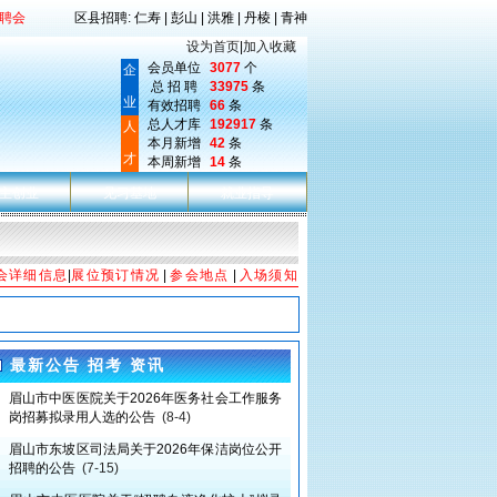
聘会
区县招聘: 仁寿 | 彭山 | 洪雅 | 丹棱 | 青神
设为首页
|
加入收藏
会员单位
3077
个
企
总 招 聘
33975
条
业
有效招聘
66
条
总人才库
192917
条
人
本月新增
42
条
才
本周新增
14
条
主创业
见习基地
就业指导
会详细信息
|
展位预订情况
|
参会地点
|
入场须知
最新公告 招考 资讯
眉山市中医医院关于2026年医务社会工作服务
岗招募拟录用人选的公告
(8-4)
眉山市东坡区司法局关于2026年保洁岗位公开
招聘的公告
(7-15)
眉山市中医医院关于“招聘血液净化护士”拟录