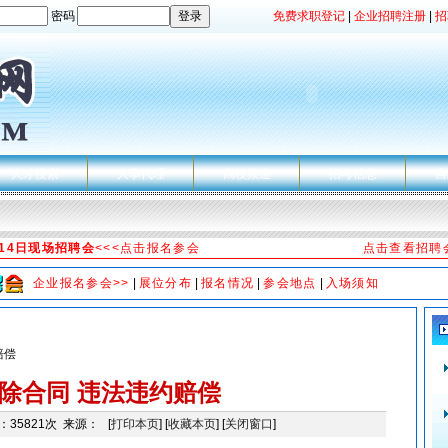
密码
免费求职登记
|
企业招聘注册
|
招
人才搜索
人事代理
高校频道
招考信息
自
月14日现场招聘会
<<<点击报名参会
点击查看招聘
企业报名参会>>
|
展位分布
|
报名情况
|
参会地点
|
入场须知
赔偿
除合同 违法违约赔偿
：35821次 来源： [
打印本页
] [
收藏本页
] [
关闭窗口
]