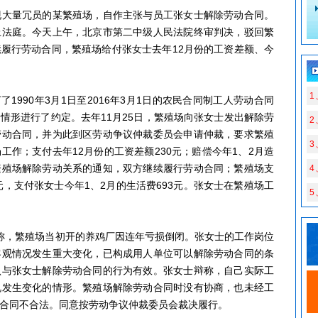
现大量冗员的某繁殖场，自作主张与员工张女士解除劳动合同。
上法庭。今天上午，北京市第二中级人民法院终审判决，驳回繁
履行劳动合同，繁殖场给付张女士去年12月份的工资差额、今
1
1990年3月1日至2016年3月1日的农民合同制工人劳动合同
情形进行了约定。去年11月25日，繁殖场向张女士发出解除劳
劳动合同，并为此到区劳动争议仲裁委员会申请仲裁，要求繁殖
3
工作；支付去年12月份的工资差额230元；赔偿今年1、2月造
繁殖场解除劳动关系的通知，双方继续履行劳动合同；繁殖场支
8元，支付张女士今年1、2月的生活费693元。张女士在繁殖场工
5
。
，繁殖场当初开的养鸡厂因连年亏损倒闭。张女士的工作岗位
客观情况发生重大变化，已构成用人单位可以解除劳动合同的条
认与张女士解除劳动合同的行为有效。张女士辩称，自己实际工
况发生变化的情形。繁殖场解除劳动合同时没有协商，也未经工
合同不合法。同意按劳动争议仲裁委员会裁决履行。