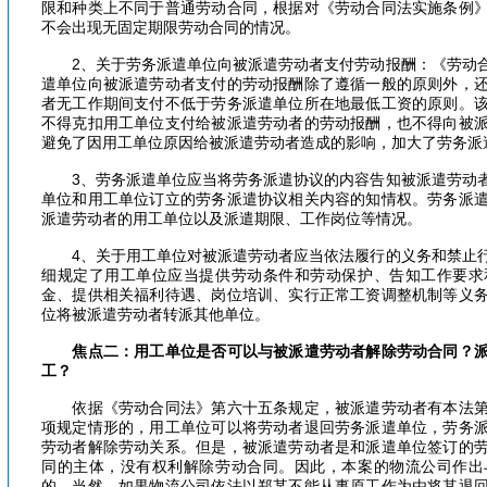
限和种类上不同于普通劳动合同，根据对《劳动合同法实施条例
不会出现无固定期限劳动合同的情况。
2、关于劳务派遣单位向被派遣劳动者支付劳动报酬：《劳动合
遣单位向被派遣劳动者支付的劳动报酬除了遵循一般的原则外，
者无工作期间支付不低于劳务派遣单位所在地最低工资的原则。
不得克扣用工单位支付给被派遣劳动者的劳动报酬，也不得向被
避免了因用工单位原因给被派遣劳动者造成的影响，加大了劳务派
3、劳务派遣单位应当将劳务派遣协议的内容告知被派遣劳动者
单位和用工单位订立的劳务派遣协议相关内容的知情权。劳务派
派遣劳动者的用工单位以及派遣期限、工作岗位等情况。
4、关于用工单位对被派遣劳动者应当依法履行的义务和禁止行
细规定了用工单位应当提供劳动条件和劳动保护、告知工作要求
金、提供相关福利待遇、岗位培训、实行正常工资调整机制等义
位将被派遣劳动者转派其他单位。
焦点二：用工单位是否可以与被派遣劳动者解除劳动合同？
工？
依据《劳动合同法》第六十五条规定，被派遣劳动者有本法第
项规定情形的，用工单位可以将劳动者退回劳务派遣单位，劳务
劳动者解除劳动关系。但是，被派遣劳动者是和派遣单位签订的
同的主体，没有权利解除劳动合同。因此，本案的物流公司作出
的。当然，如果物流公司依法以郑某不能从事原工作为由将其退