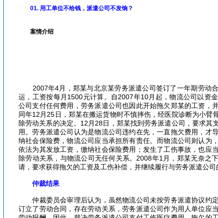
01. 用工单位不给钱，派遣公司不发饷？
案情介绍
2007年4月，郑某与北京某劳务派遣公司签订了一年期劳动
运，工资按每月1500元计算。自2007年10月起，物流公司以
公司支付任何费用，劳务派遣公司也因此开始拖欠郑某的工资，
同年12月25日，郑某在搬运货物时不慎摔伤，经医院诊断为小臂
除劳动关系的决定。12月28日，郑某找到劳务派遣公司，要求其
用。劳务派遣公司认为是物流公司违约在先，一直拖欠费用，才
纳社会保险费，物流公司应当承担所有责任。而物流公司则认为
依法为其发放工资，缴纳社会保险费用；发生了工伤事故，也应
除劳动关系，与物流公司无任何关系。2008年1月，郑某无奈之
请，要求获得拖欠的工资及工伤补偿，并继续履行与劳务派遣公司
仲裁结果
仲裁委员会审理后认为，虽然物流公司未按劳务派遣协议约定
订立了劳动合同，存在劳动关系，劳务派遣公司作为用人单位应
劳动报酬。因此，裁决劳务派遣公司支付工伤医疗费用、拖欠的