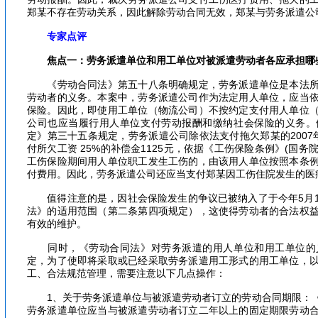
郑某不存在劳动关系，因此解除劳动合同无效，郑某与劳务派遣公
专家点评
焦点一：劳务派遣单位和用工单位对被派遣劳动者各应承担哪
《劳动合同法》第五十八条明确规定，劳务派遣单位是本法所
劳动者的义务。本案中，劳务派遣公司作为法定用人单位，应当
保险。因此，即使用工单位（物流公司）不按约定支付用人单位
公司也应当履行用人单位支付劳动报酬和缴纳社会保险的义务。
定》第三十五条规定，劳务派遣公司除依法支付拖欠郑某的2007年1
付所欠工资 25%的补偿金1125元，依据《工伤保险条例》(国务
工伤保险期间用人单位职工发生工伤的，由该用人单位按照本条
付费用。因此，劳务派遣公司还应当支付郑某因工伤住院发生的医
值得注意的是，因社会保险发生的争议已被纳入了于今年5月1
法》的适用范围（第二条第四项规定），这使得劳动者的合法权
有效的维护。
同时，《劳动合同法》对劳务派遣的用人单位和用工单位的
定，为了使即将采取或已经采取劳务派遣用工形式的用工单位，
工、合法规范管理，需要注意以下几点操作：
1、关于劳务派遣单位与被派遣劳动者订立的劳动合同期限：《
劳务派遣单位应当与被派遣劳动者订立二年以上的固定期限劳动