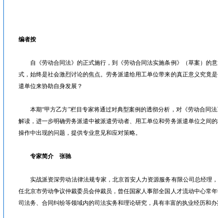
眉山人才网/洪雅人才网/彭山人才网/仁寿人才网/青神人才网/丹棱人才网/四川人才网/乐山人才网/眉山劳动力市场
编者按
自《劳动合同法》的正式施行，到《劳动合同法实施条例》（草案）的意
式，始终是社会激烈讨论的焦点。劳务派遣给用工单位带来的真正意义究竟是
遣单位来协助自身发展？
本期“甲方乙方”栏目专家将通过对典型案例的透彻分析，对《劳动合同法
解读，进一步明确劳务派遣中被派遣劳动者、用工单位和劳务派遣单位之间的
操作中出现的问题，提供专业意见和应对策略。
专家简介 张驰
实战派资深劳动法律法规专家，北京首安人力资源服务有限公司总经理，“人
任北京市劳动争议仲裁委员会仲裁员，曾任国家人事部全国人才流动中心常年
司法务、合同纠纷等领域内的司法实务和理论研究，具有丰富的执业经历和办