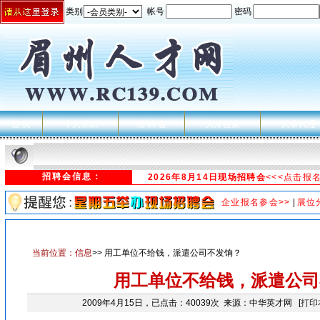
类别
帐号
密码
首 页
个人求职
招 聘 会
人才搜索
人事代理
招聘会信息：
2026年8月14日现场招聘会
<<<点击报
企业报名参会>>
|
展位
当前位置：
信息
>> 用工单位不给钱，派遣公司不发饷？
用工单位不给钱，派遣公司
2009年4月15日，已点击：40039次 来源：中华英才网 [
打印